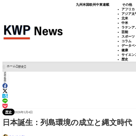
九州
米国
欧州
中東
連載
その他
アフリカ
アジア太
北米
中米
ラテンア
芸能
スポーツ
コラム
データベ
健康
サイエン
歴史
ホーム
歴史

SHARE:
歴史
2026年5月4日
日本誕生：列島環境の成立と縄文時代