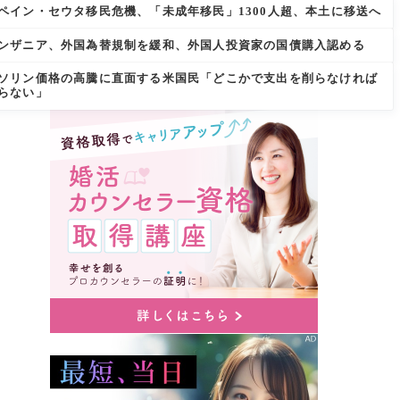
ペイン・セウタ移民危機、「未成年移民」1300人超、本土に移送へ
ンザニア、外国為替規制を緩和、外国人投資家の国債購入認める
ソリン価格の高騰に直面する米国民「どこかで支出を削らなければ
らない」