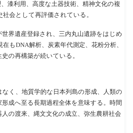
理、漆利用、高度な土器技術、精神文化の複
史社会として再評価されている。
」が世界遺産登録され、三内丸山遺跡をはじめ
現在もDNA解析、炭素年代測定、花粉分析、
生史の再構築が続いている。
はなく、地質学的な日本列島の形成、人類の
家形成へ至る長期過程全体を意味する。時間
器人の渡来、縄文文化の成立、弥生農耕社会