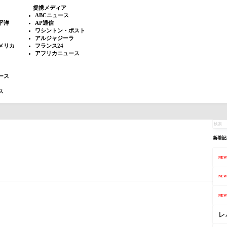
提携メディア
ABCニュース
平洋
AP通信
ワシントン・ポスト
アルジャジーラ
メリカ
フランス24
アフリカニュース
ース
ス
新着記
NEW
NEW
NEW
レ