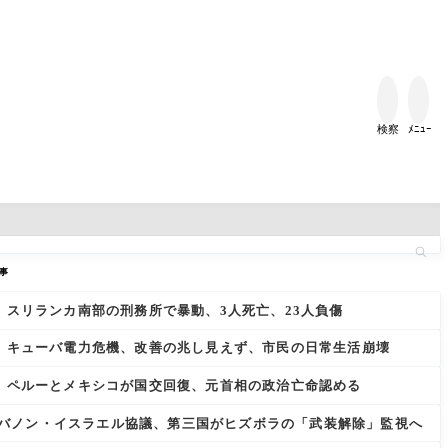


検察
ﾒﾆｭｰ
事
スリランカ南部の刑務所で暴動、3人死亡、23人負傷
キューバ電力危機、改善の兆し見えず、市民の日常生活崩壊
ペルーとメキシコが国交回復、元首相の政治亡命認める
バノン・イスラエル協議、第三国がヒズボラの「武装解除」監視へ