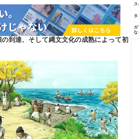
ス
タ
ガ
な
類の到達、そして縄文文化の成熟によって初