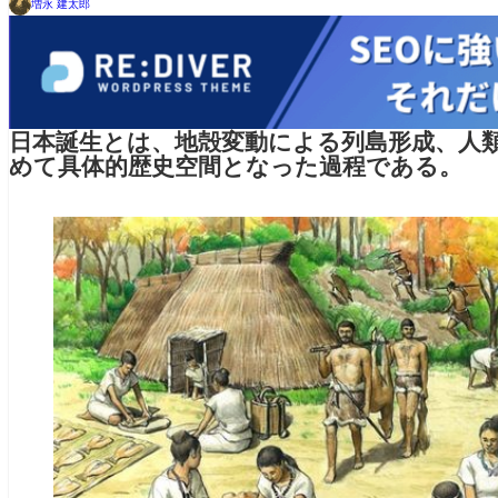
増永 建太郎
日本誕生とは、地殻変動による列島形成、人
めて具体的歴史空間となった過程である。