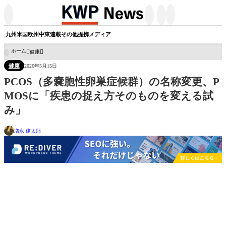




九州
米国
欧州
中東
連載
その他
提携メディア
ホーム
健康

健康
2026年5月15日
PCOS（多嚢胞性卵巣症候群）の名称変更、P
MOSに「疾患の捉え方そのものを変える試
み」
増永 建太郎