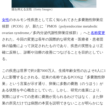
頭を抑える女性（Getty Images）
女性
のホルモン性疾患として広く知られてきた多嚢胞性卵巣症
候群（PCOS）が、新たに「PMOS（polyendocrine metabolic
ovarian syndrome／多内分泌代謝性卵巣症候群）」へと
名称変更
された。今回の変更は長年の国際的な研究者・医療者・患者団
体の協働によって決定されたものであり、疾患の実態をより正
確に反映し、診断や治療の改善につなげることを目的としてい
る。
この疾患は世界で約1億7000万人、生殖年齢女性のおよそ8人に1
人に影響するとされる。従来の名称であるPCOSは「多嚢胞性卵
巣」という言葉が示す通り、卵巣に多数の嚢胞（のうほう）が
ある状態を中心概念としていた。しかし、研究の進展により、
実際にはすべての患者に嚢胞が見られるわけではなく、また卵
巣の所見だけでは病態の本質を説明できないことが明らかにな