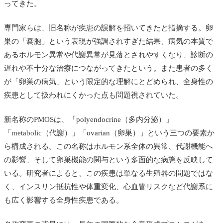
ってきた。
専門家らは、旧名称が疾患の誤解を招いてきたと指摘する。卵
巣の「嚢胞」という表現が強調されすぎた結果、病気の本質で
あるホルモン異常や代謝異常が見落とされやすくなり、診断の
遅れや不十分な治療につながってきたという。また患者の多く
が「卵巣の病気」という限定的な理解にとどめられ、全身性の
疾患として扱われにくかった点も問題視されていた。
新名称のPMOSは、「polyendocrine（多内分泌）」
「metabolic（代謝）」「ovarian（卵巣）」という三つの要素か
ら構成される。この名称はホルモン系全体の異常、代謝機能へ
の影響、そして卵巣機能の関与という多面的な病態を反映して
いる。研究者によると、この疾患は単なる生殖器の問題ではな
く、インスリン抵抗性や体重変化、心血管リスクなど代謝系に
も広く影響する全身性疾患である。