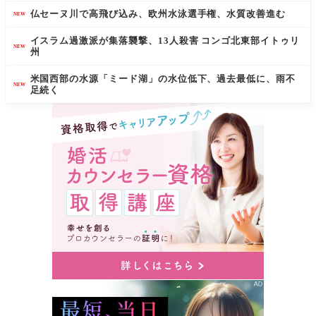
仏セーヌ川で高飛び込み、欧州水泳選手権、水質改善進む
NEW
イスラム過激派が集落襲撃、13人殺害 コンゴ北東部イトゥリ
NEW
州
米国西部の水源「ミード湖」の水位低下、過去最低に、雨不
NEW
足続く