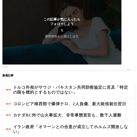
この記事が気に入ったら
フォローしよう
最新情報をお届けします
新着記事
トルコ外相がサウジ・パキスタン共同防衛協定に言及「特定
NEW
の国を標的とするものではない」
コロンビア南西部で爆弾テロ、2人負傷、新大統領就任翌日
NEW
カナダBC州で山火事拡大、非常事態宣言も、数千人避難
NEW
イラン政府「オマーンとの合意が成立してホルムズ開放しな
NEW
い」