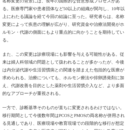
名称変更の背景には、長年の国際的な合意形成プロセスがあ
る。医療専門家や患者団体など50以上の組織が関与し、10年以
上にわたる議論を経て今回の結論に至った。研究者らは、名称
変更によって疾患の理解が広がり、研究資金や治療法開発がホ
ルモン・代謝の側面にもより重点的に向かうことを期待してい
る。
また、この変更は診療現場にも影響を与える可能性がある。従
来は婦人科領域の問題として扱われることが多かったが、今後
は内分泌代謝や生活習慣病との関連を踏まえた包括的な医療が
求められる。治療についても、ホルモン療法や排卵誘発剤に加
え、代謝改善を目的とした薬剤や生活習慣介入など、より多面
的なアプローチが重視される。
一方で、診断基準そのものが直ちに変更されるわけではない。
移行期間として今後数年間はPCOSとPMOSの両名称が併用され
る見通しであり、医療現場や教育現場での段階的な移行が想定