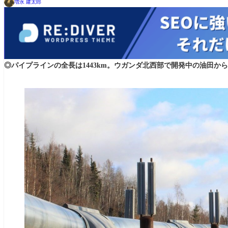
増永 建太郎
◎パイプラインの全長は1443km。ウガンダ北西部で開発中の油田