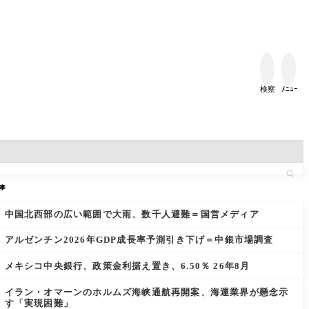


検察
ﾒﾆｭｰ
事
中国北西部の広い範囲で大雨、数千人避難＝国営メディア
アルゼンチン2026年GDP成長率予測引き下げ＝中銀市場調査
メキシコ中央銀行、政策金利据え置き、6.50％ 26年8月
イラン・オマーンのホルムズ海峡通航再開案、海運業界が懸念示
す「実現困難」