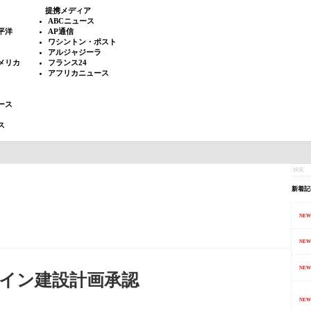
提携メディア
ABCニュース
平洋
AP通信
ワシントン・ポスト
アルジャジーラ
メリカ
フランス24
アフリカニュース
ース
ス
新着記
NEW
NEW
NEW
ライン建設計画承認
NEW