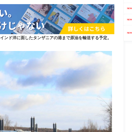
NEW
NEW
NEW
からインド洋に面したタンザニアの港まで原油を輸送する予定。