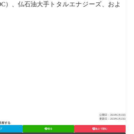
OC）、仏石油大手トタルエナジーズ、およ
公開日：
2023年2月23日
更新日：
2023年2月23日
共有する
ブ
送る
あとで読む