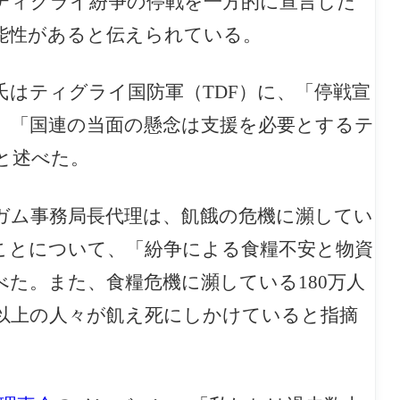
たティグライ紛争の停戦を一方的に宣言した
能性があると伝えられている。
はティグライ国防軍（TDF）に、「停戦宣
、「国連の当面の懸念は支援を必要とするテ
と述べた。
ガム事務局長代理は、飢餓の危機に瀕してい
ことについて、「紛争による食糧不安と物資
た。また、食糧危機に瀕している180万人
以上の人々が飢え死にしかけていると指摘