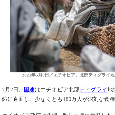
2021年5月8日／エチオピア、北部ティグライ
7月2日、
国連
はエチオピア北部
ティグライ
地
餓に直面し、少なくとも180万人が深刻な食