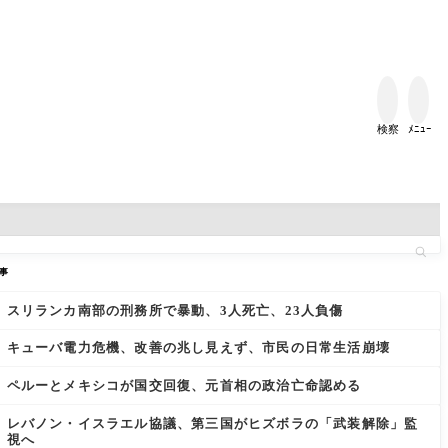


検察
ﾒﾆｭｰ
事
スリランカ南部の刑務所で暴動、3人死亡、23人負傷
キューバ電力危機、改善の兆し見えず、市民の日常生活崩壊
ペルーとメキシコが国交回復、元首相の政治亡命認める
レバノン・イスラエル協議、第三国がヒズボラの「武装解除」監
視へ