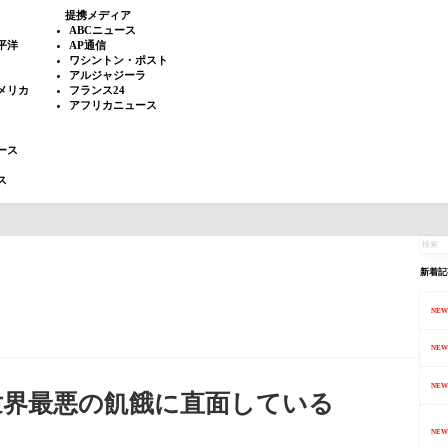
提携メディア
ABCニュース
平洋
AP通信
ワシントン・ポスト
アルジャジーラ
メリカ
フランス24
アフリカニュース
ース
ス
新着記
NEW
NEW
NEW
世界最悪の飢餓に直面している
NEW