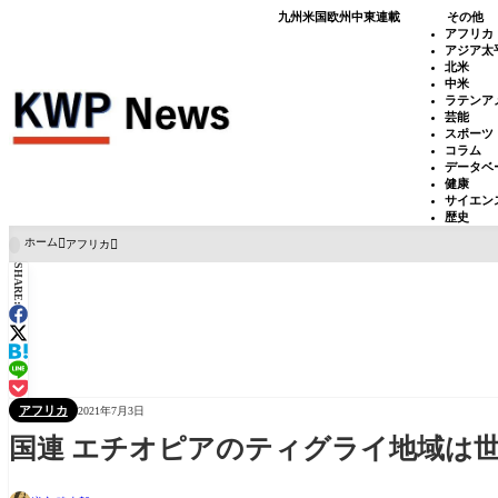
九州
米国
欧州
中東
連載
その他
アフリカ
アジア太
北米
中米
ラテンア
芸能
スポーツ
コラム
データベ
健康
サイエン
歴史
ホーム
アフリカ

SHARE:
アフリカ
2021年7月3日
国連 エチオピアのティグライ地域は