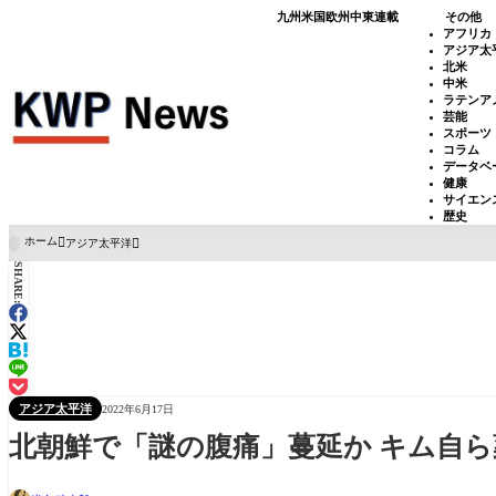
九州
米国
欧州
中東
連載
その他
アフリカ
アジア太
北米
中米
ラテンア
芸能
スポーツ
コラム
データベ
健康
サイエン
歴史
ホーム
アジア太平洋

SHARE:
アジア太平洋
2022年6月17日
北朝鮮で「謎の腹痛」蔓延か キム自