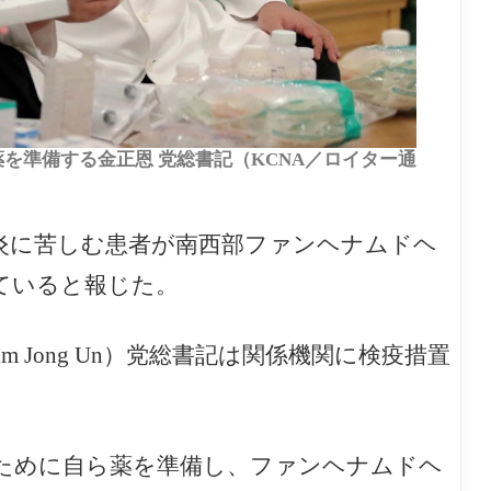
薬を準備する金正恩 党総書記（KCNA／ロイター通
）
腸炎に苦しむ患者が南西部ファンヘナムドヘ
ていると報じた。
 Jong Un）党総書記は関係機関に検疫措置
ために自ら薬を準備し、ファンヘナムドヘ