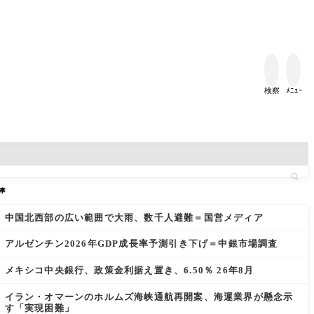


検察
ﾒﾆｭｰ
事
中国北西部の広い範囲で大雨、数千人避難＝国営メディア
アルゼンチン2026年GDP成長率予測引き下げ＝中銀市場調査
メキシコ中央銀行、政策金利据え置き、6.50％ 26年8月
イラン・オマーンのホルムズ海峡通航再開案、海運業界が懸念示
す「実現困難」