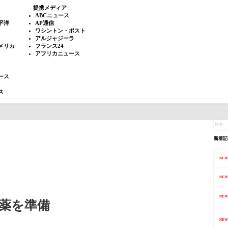
提携メディア
ABCニュース
平洋
AP通信
ワシントン・ポスト
アルジャジーラ
メリカ
フランス24
アフリカニュース
ース
ス
新着記
NEW
NEW
NEW
ら薬を準備
NEW