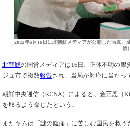
2022年6月16日に北朝鮮メディアが公開した写真、
信
北朝鮮
の国営メディアは16日、正体不明の
ジュ市で複数
報告
され、当局が対応に当たっ
朝鮮中央通信（KCNA）によると、金正恩（Kim
を取るよう命じたという。
またキムは「謎の腹痛」に苦しむ国民を救う