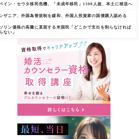
ペイン・セウタ移民危機、「未成年移民」1300人超、本土に移送へ
ンザニア、外国為替規制を緩和、外国人投資家の国債購入認める
ソリン価格の高騰に直面する米国民「どこかで支出を削らなければ
らない」