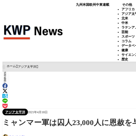
九州
米国
欧州
中東
連載
その他
アフリカ
アジア太
北米
中米
ラテンア
芸能
スポーツ
コラム
データベ
健康
サイエン
歴史
ホーム
アジア太平洋

SHARE:
アジア太平洋
2021年4月18日
ミャンマー軍は囚人23,000人に恩赦