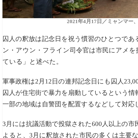
2021年4月17日／ミャンマ
囚人の釈放は記念日を祝う慣習のひとつであ
ン・アウン・フライン司令官は市民にアメを
ている」と述べた。
軍事政権は2月12日の連邦記念日にも囚人23,
囚人が住宅街で暴力を扇動しているという情
一部の地域は自警団を配置するなどして対応
3月には抗議活動で投獄された600人以上の
よると、3月に釈放された市民の多くは主要