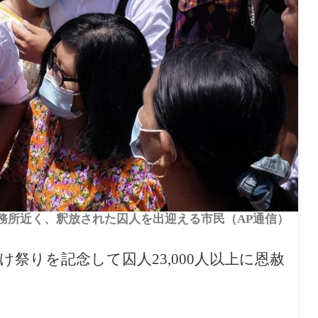
刑務所近く、釈放された囚人を出迎える市民（AP通信）
祭りを記念して囚人23,000人以上に恩赦