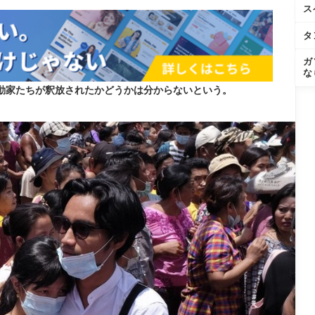
ス
タ
ガ
な
動家たちが釈放されたかどうかは分からないという。