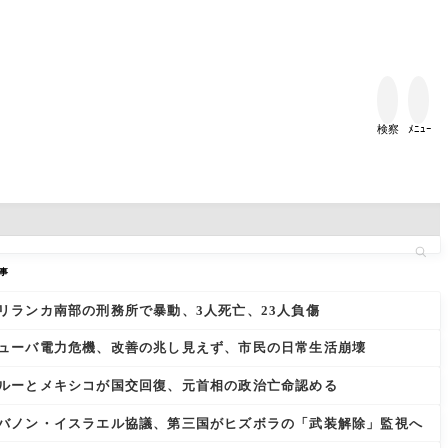


検察
ﾒﾆｭｰ
事
リランカ南部の刑務所で暴動、3人死亡、23人負傷
ューバ電力危機、改善の兆し見えず、市民の日常生活崩壊
ルーとメキシコが国交回復、元首相の政治亡命認める
バノン・イスラエル協議、第三国がヒズボラの「武装解除」監視へ