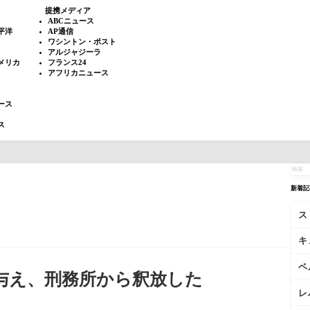
提携メディア
ABCニュース
平洋
AP通信
ワシントン・ポスト
アルジャジーラ
メリカ
フランス24
アフリカニュース
ース
ス
新着記
ス
キ
ペ
を与え、刑務所から釈放した
レ