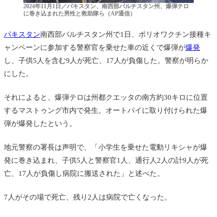
2024年11月1日／パキスタン、南西部バルチスタン州、爆弾テロ
に巻き込まれた男性と救助隊ら（AP通信）
パキスタン
南西部バルチスタン州で1日、ポリオワクチン接種キ
ャンペーンに参加する警察官を乗せた車の近くで爆弾が
爆発
し、子供5人を含む9人が死亡、17人が負傷した。警察が明らか
にした。
それによると、爆弾テロは州都クエッタの南方約30キロに位置
するマストゥング市内で発生。オートバイに取り付けられた爆
弾が爆発したという。
地元警察の署長は声明で、「小学生を乗せた電動リキシャが爆
発に巻き込まれ、子供5人と警察官1人、通行人2人の計9人が死
亡、17人が負傷し病院に搬送された」と述べた。
7人がその場で死亡、残り2人は病院で亡くなった。