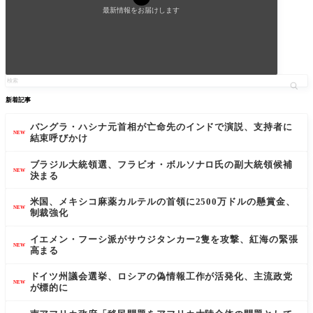
最新情報をお届けします
新着記事
バングラ・ハシナ元首相が亡命先のインドで演説、支持者に
NEW
結束呼びかけ
ブラジル大統領選、フラビオ・ボルソナロ氏の副大統領候補
NEW
決まる
米国、メキシコ麻薬カルテルの首領に2500万ドルの懸賞金、
NEW
制裁強化
イエメン・フーシ派がサウジタンカー2隻を攻撃、紅海の緊張
NEW
高まる
ドイツ州議会選挙、ロシアの偽情報工作が活発化、主流政党
NEW
が標的に