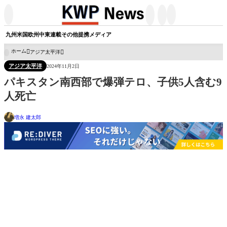




九州
米国
欧州
中東
連載
その他
提携メディア
ホーム
アジア太平洋

アジア太平洋
2024年11月2日
パキスタン南西部で爆弾テロ、子供5人含む9
人死亡
増永 建太郎