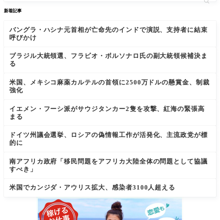
新着記事
バングラ・ハシナ元首相が亡命先のインドで演説、支持者に結束
呼びかけ
ブラジル大統領選、フラビオ・ボルソナロ氏の副大統領候補決ま
る
米国、メキシコ麻薬カルテルの首領に2500万ドルの懸賞金、制裁
強化
イエメン・フーシ派がサウジタンカー2隻を攻撃、紅海の緊張高
まる
ドイツ州議会選挙、ロシアの偽情報工作が活発化、主流政党が標
的に
南アフリカ政府「移民問題をアフリカ大陸全体の問題として協議
すべき」
米国でカンジダ・アウリス拡大、感染者3100人超える