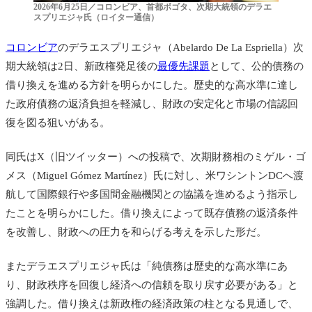
2026年6月25日／コロンビア、首都ボゴタ、次期大統領のデラエ
スプリエジャ氏（ロイター通信）
コロンビア
のデラエスプリエジャ（Abelardo De La Espriella）次
期大統領は2日、新政権発足後の
最優先課題
として、公的債務の
借り換えを進める方針を明らかにした。歴史的な高水準に達し
た政府債務の返済負担を軽減し、財政の安定化と市場の信認回
復を図る狙いがある。
同氏はX（旧ツイッター）への投稿で、次期財務相のミゲル・ゴ
メス（Miguel Gómez Martínez）氏に対し、米ワシントンDCへ渡
航して国際銀行や多国間金融機関との協議を進めるよう指示し
たことを明らかにした。借り換えによって既存債務の返済条件
を改善し、財政への圧力を和らげる考えを示した形だ。
またデラエスプリエジャ氏は「純債務は歴史的な高水準にあ
り、財政秩序を回復し経済への信頼を取り戻す必要がある」と
強調した。借り換えは新政権の経済政策の柱となる見通しで、