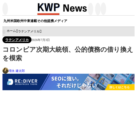




九州
米国
欧州
中東
連載
その他
提携メディア
ホーム
ラテンアメリカ

ラテンアメリカ
2026年7月3日
コロンビア次期大統領、公的債務の借り換え
を模索
増永 建太郎