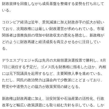
財政規律を回復しながら成長基盤を整備する姿勢を打ち出して
いる。
コロンビア経済は近年、景気減速に加え財政赤字の拡大が続い
ており、次期政権には厳しい財政運営が求められている。市場
関係者は債務負担の増加や財政収支の悪化を懸念し、新政権が
どのように財政再建と経済成長を両立させるかに注目してい
る。
デラエスプリエジャ氏は先月の大統領選決選投票で勝利し、8月
7日に就任する予定だ。ゴメス氏を財務相に指名したほか、内相
には元下院議員を起用するなど、主要閣僚人事を進めている。
ただし、同氏の政治勢力は議会内で少数派にとどまっており、
野党や中道勢力との協力が政策実現の鍵となる。
新政権は財政再建に加え、治安対策や石油産業の活性化、行政
改革など幅広い政策課題にも取り組む方針を示している。しか