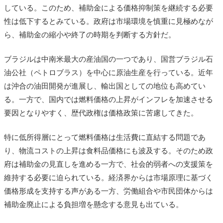
している。このため、補助金による価格抑制策を継続する必要
性は低下するとみている。政府は市場環境を慎重に見極めなが
ら、補助金の縮小や終了の時期を判断する方針だ。
ブラジルは中南米最大の産油国の一つであり、国営ブラジル石
油公社（ペトロブラス）を中心に原油生産を行っている。近年
は沖合の油田開発が進展し、輸出国としての地位も高めてい
る。一方で、国内では燃料価格の上昇がインフレを加速させる
要因となりやすく、歴代政権は価格政策に苦慮してきた。
特に低所得層にとって燃料価格は生活費に直結する問題であ
り、物流コストの上昇は食料品価格にも波及する。そのため政
府は補助金の見直しを進める一方で、社会的弱者への支援策を
維持する必要に迫られている。経済界からは市場原理に基づく
価格形成を支持する声がある一方、労働組合や市民団体からは
補助金廃止による負担増を懸念する意見も出ている。