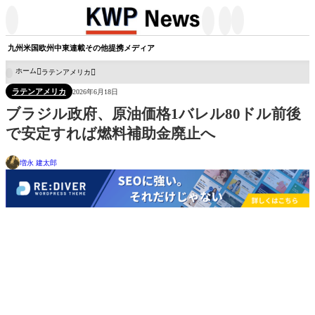




九州
米国
欧州
中東
連載
その他
提携メディア
ホーム
ラテンアメリカ

ラテンアメリカ
2026年6月18日
ブラジル政府、原油価格1バレル80ドル前後
で安定すれば燃料補助金廃止へ
増永 建太郎