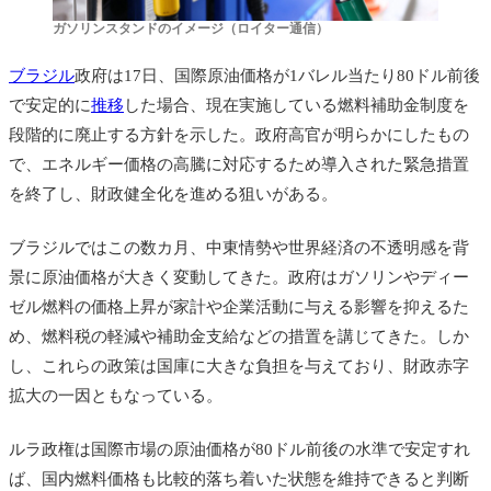
ガソリンスタンドのイメージ（ロイター通信）
ブラジル
政府は17日、国際原油価格が1バレル当たり80ドル前後
で安定的に
推移
した場合、現在実施している燃料補助金制度を
段階的に廃止する方針を示した。政府高官が明らかにしたもの
で、エネルギー価格の高騰に対応するため導入された緊急措置
を終了し、財政健全化を進める狙いがある。
ブラジルではこの数カ月、中東情勢や世界経済の不透明感を背
景に原油価格が大きく変動してきた。政府はガソリンやディー
ゼル燃料の価格上昇が家計や企業活動に与える影響を抑えるた
め、燃料税の軽減や補助金支給などの措置を講じてきた。しか
し、これらの政策は国庫に大きな負担を与えており、財政赤字
拡大の一因ともなっている。
ルラ政権は国際市場の原油価格が80ドル前後の水準で安定すれ
ば、国内燃料価格も比較的落ち着いた状態を維持できると判断