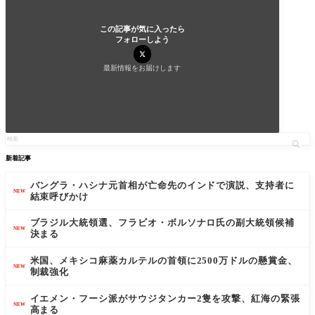
この記事が気に入ったら
フォローしよう
最新情報をお届けします
新着記事
バングラ・ハシナ元首相が亡命先のインドで演説、支持者に
NEW
結束呼びかけ
ブラジル大統領選、フラビオ・ボルソナロ氏の副大統領候補
NEW
決まる
米国、メキシコ麻薬カルテルの首領に2500万ドルの懸賞金、
NEW
制裁強化
イエメン・フーシ派がサウジタンカー2隻を攻撃、紅海の緊張
NEW
高まる