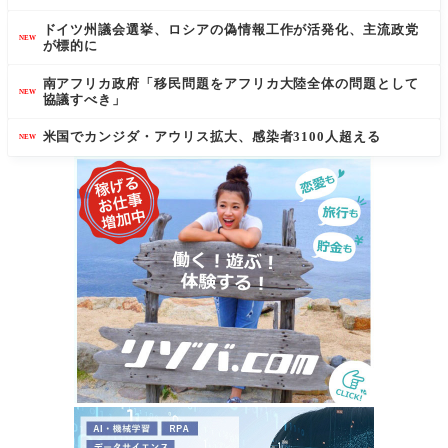
ドイツ州議会選挙、ロシアの偽情報工作が活発化、主流政党
NEW
が標的に
南アフリカ政府「移民問題をアフリカ大陸全体の問題として
NEW
協議すべき」
米国でカンジダ・アウリス拡大、感染者3100人超える
NEW