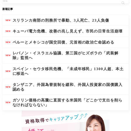
新着記事
スリランカ南部の刑務所で暴動、3人死亡、23人負傷
NEW
キューバ電力危機、改善の兆し見えず、市民の日常生活崩壊
NEW
ペルーとメキシコが国交回復、元首相の政治亡命認める
NEW
レバノン・イスラエル協議、第三国がヒズボラの「武装解
NEW
除」監視へ
スペイン・セウタ移民危機、「未成年移民」1300人超、本土
NEW
に移送へ
タンザニア、外国為替規制を緩和、外国人投資家の国債購入
NEW
認める
ガソリン価格の高騰に直面する米国民「どこかで支出を削ら
NEW
なければならない」