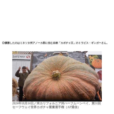
◎優勝したのはミネソタ州アノーカ郡に住む自称「カボチャ王」のトラビス・ギンガーさん。
2024年10月14日／米カリフォルニア州ハーフムーンベイ、第51回
セーフウェイ世界カボチャ重量選手権（AP通信）