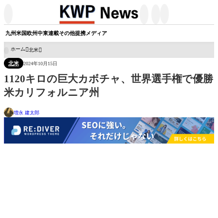




九州
米国
欧州
中東
連載
その他
提携メディア
ホーム
北米

北米
2024年10月15日
1120キロの巨大カボチャ、世界選手権で優勝
米カリフォルニア州
増永 建太郎