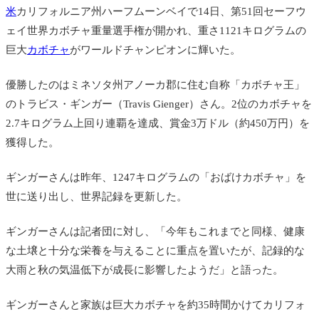
米
カリフォルニア州ハーフムーンベイで14日、第51回セーフウ
ェイ世界カボチャ重量選手権が開かれ、重さ1121キログラムの
巨大
カボチャ
がワールドチャンピオンに輝いた。
優勝したのはミネソタ州アノーカ郡に住む自称「カボチャ王」
のトラビス・ギンガー（Travis Gienger）さん。2位のカボチャを
2.7キログラム上回り連覇を達成、賞金3万ドル（約450万円）を
獲得した。
ギンガーさんは昨年、1247キログラムの「おばけカボチャ」を
世に送り出し、世界記録を更新した。
ギンガーさんは記者団に対し、「今年もこれまでと同様、健康
な土壌と十分な栄養を与えることに重点を置いたが、記録的な
大雨と秋の気温低下が成長に影響したようだ」と語った。
ギンガーさんと家族は巨大カボチャを約35時間かけてカリフォ