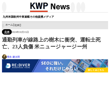




九州
米国
欧州
中東
連載
その他
提携メディア
ホーム
北米

北米
2024年10月15日
通勤列車が線路上の樹木に衝突、運転士死
亡、23人負傷 米ニュージャージー州
増永 建太郎