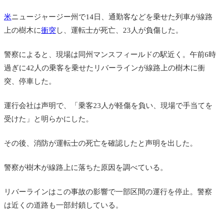
米
ニュージャージー州で14日、通勤客などを乗せた列車が線路
上の樹木に
衝突
し、運転士が死亡、23人が負傷した。
警察によると、現場は同州マンスフィールドの駅近く。午前6時
過ぎに42人の乗客を乗せたリバーラインが線路上の樹木に衝
突、停車した。
運行会社は声明で、「乗客23人が軽傷を負い、現場で手当てを
受けた」と明らかにした。
その後、消防が運転士の死亡を確認したと声明を出した。
警察が樹木が線路上に落ちた原因を調べている。
リバーラインはこの事故の影響で一部区間の運行を停止。警察
は近くの道路も一部封鎖している。