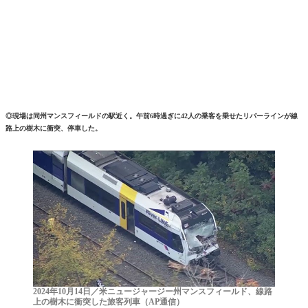
◎現場は同州マンスフィールドの駅近く。午前6時過ぎに42人の乗客を乗せたリバーラインが線
路上の樹木に衝突、停車した。
2024年10月14日／米ニュージャージー州マンスフィールド、線路
上の樹木に衝突した旅客列車（AP通信）