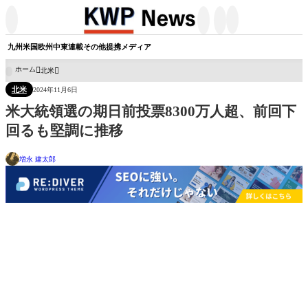




九州
米国
欧州
中東
連載
その他
提携メディア
ホーム
北米

北米
2024年11月6日
米大統領選の期日前投票8300万人超、前回下
回るも堅調に推移
増永 建太郎