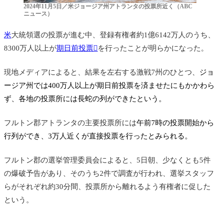
2024年11月5日／米ジョージア州アトランタの投票所近く（ABC
ニュース）
米
大統領選の投票が進む中、登録有権者約1億6142万人のうち、
8300万人以上が
期日前投票
を行ったことが明らかになった。
現地メディアによると、結果を左右する激戦7州のひとつ、
ジョ
ージア州では400万人以上が期日前投票を済ませたにもかかわら
ず、各地の投票所には長蛇の列ができたという。
フルトン郡アトランタの主要投票所には
午前7時の投票開始から
行列ができ、3万人近くが直接投票を行ったとみられる。
フルトン郡の選挙管理委員会によると、5日朝、少なくとも5件
の爆破予告があり、そのうち2件で調査が行われ、選挙スタッフ
らがそれぞれ約30分間、投票所から離れるよう有権者に促した
という。