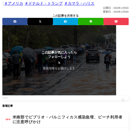
アメリカ
ドナルド・トランプ
カマラ・ハリス

公開日：
2024年11月6日
更新日：
2024年11月6日
この記事を共有する
この記事が気に入ったら
フォローしよう
最新情報をお届けします
新着記事
米南部でビブリオ・バルニフィカス感染急増、ビーチ利用者
NEW
に注意呼びかけ