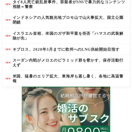
タイ8人死亡銃乱射事件、容疑者がSNSで暴力的なコンテンツ
NEW
視聴＝警察
インドネシアの人気観光地ブロモ山で山火事拡大、国立公園
NEW
閉鎖
イスラエル首相、米国のガザ和平案を拒否「ハマスの武装解
NEW
除が先」
キプロス、2028年3月までに欧州へのLNG供給開始目指す
NEW
スーダン内戦がメロエのピラミッド群を脅かす、保存活動行
NEW
えず
米国、猛暑のエリア拡大、東海岸も蒸し暑く、各地に高温警
NEW
報