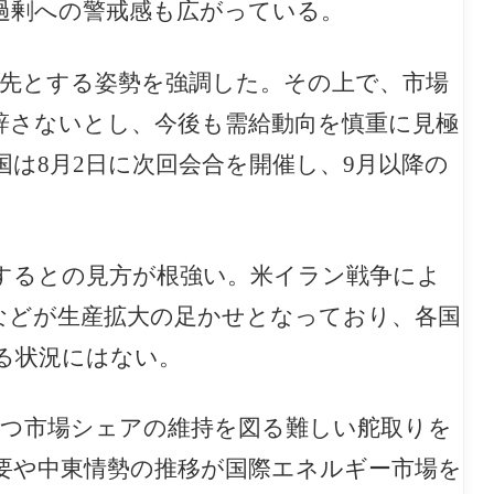
過剰への警戒感も広がっている。
優先とする姿勢を強調した。その上で、市場
辞さないとし、今後も需給動向を慎重に見極
は8月2日に次回会合を開催し、9月以降の
するとの見方が根強い。米イラン戦争によ
などが生産拡大の足かせとなっており、各国
る状況にはない。
つつ市場シェアの維持を図る難しい舵取りを
要や中東情勢の推移が国際エネルギー市場を