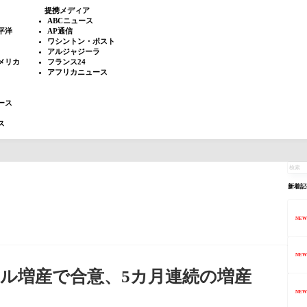
提携メディア
ABCニュース
平洋
AP通信
ワシントン・ポスト
アルジャジーラ
メリカ
フランス24
アフリカニュース
ース
ス
新着記
NEW
NEW
バレル増産で合意、5カ月連続の増産
NEW