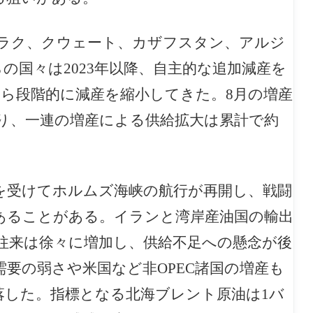
ラク、クウェート、カザフスタン、アルジ
の国々は2023年以降、自主的な追加減産を
ら段階的に減産を縮小してきた。8月の増産
となり、一連の増産による供給拡大は累計で約
を受けてホルムズ海峡の航行が再開し、戦闘
あることがある。イランと湾岸産油国の輸出
往来は徐々に増加し、供給不足への懸念が後
要の弱さや米国など非OPEC諸国の増産も
落した。指標となる北海ブレント原油は1バ