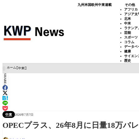
九州
米国
欧州
中東
連載
その他
アフリカ
アジア太
北米
中米
ラテンア
芸能
スポーツ
コラム
データベ
健康
サイエン
歴史
ホーム
中東

SHARE:
中東
2026年7月7日
OPECプラス、26年8月に日量18万