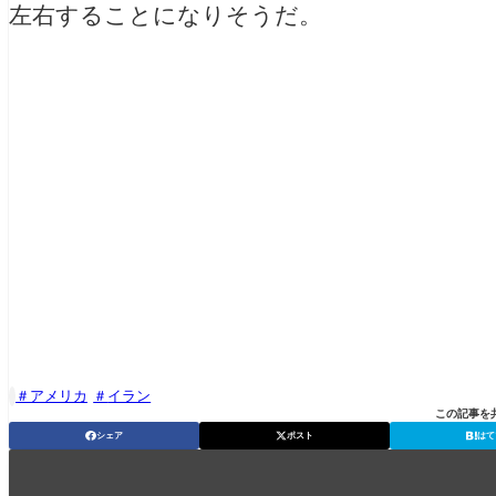
左右することになりそうだ。
アメリカ
イラン

この記事を
シェア
ポスト
はて