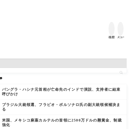


検察
ﾒﾆｭｰ
事
バングラ・ハシナ元首相が亡命先のインドで演説、支持者に結束
呼びかけ
ブラジル大統領選、フラビオ・ボルソナロ氏の副大統領候補決ま
る
米国、メキシコ麻薬カルテルの首領に2500万ドルの懸賞金、制裁
強化