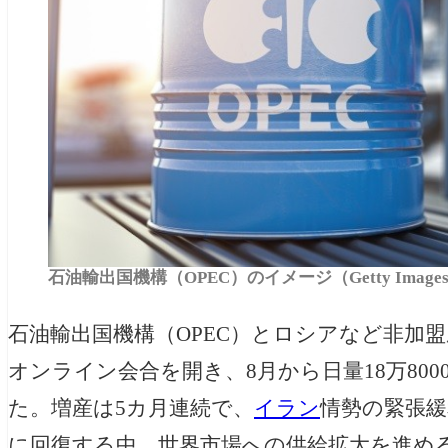
石油輸出国機構（OPEC）のイメージ（Getty Image
石油輸出国機構（OPEC）とロシアなど非加
オンライン会合を開き、8月から日量18万80
た。増産は5カ月連続で、
イラン
情勢の緊張
に回復する中、世界市場への供給拡大を進め