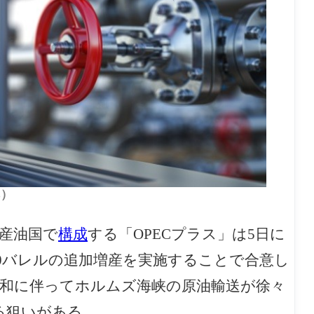
s）
盟産油国で
構成
する「OPECプラス」は5日に
00バレルの追加増産を実施することで合意し
緩和に伴ってホルムズ海峡の原油輸送が徐々
る狙いがある。