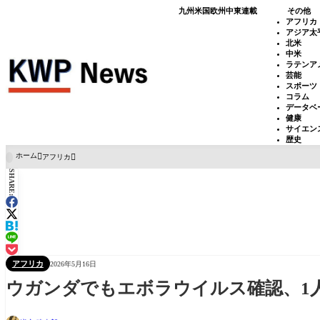
九州
米国
欧州
中東
連載
その他
アフリカ
アジア太
北米
中米
ラテンア
芸能
スポーツ
コラム
データベ
健康
サイエン
歴史
ホーム
アフリカ

SHARE:
アフリカ
2026年5月16日
ウガンダでもエボラウイルス確認、1