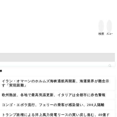


検察
ﾒﾆｭｰ
事
イラン・オマーンのホルムズ海峡通航再開案、海運業界が懸念示
す「実現困難」
欧州熱波、各地で最高気温更新、イタリアは全都市に赤色警報
コンゴ・エボラ流行、フェリーの乗客が感染疑い、200人隔離
トランプ政権による洋上風力発電リースの買い戻し進む、40億ド