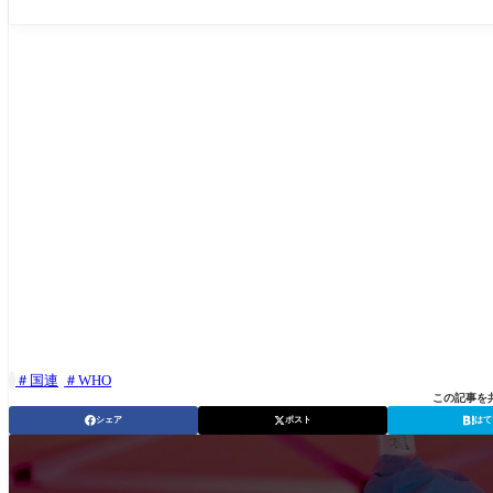
国連
WHO

この記事を
シェア
ポスト
はて