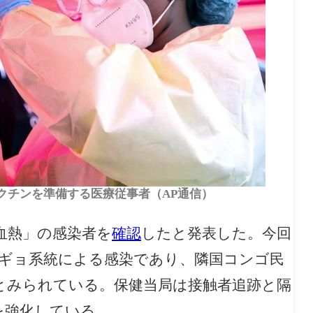
ワクチンを準備する医療従事者（AP通信）
血熱」の感染者を
確認
したと発表した。今回
ギョ系統による感染であり、隣国コンゴ民
とみられている。保健当局は接触者追跡と隔
を強化している。