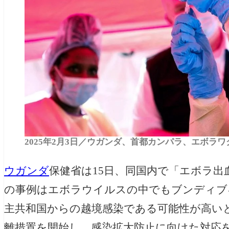
2025年2月3日／ウガンダ、首都カンパラ、エボラ
ウガンダ
保健省は15日、同国内で「エボラ出
の事例はエボラウイルスの中でもブンディブ
主共和国からの越境感染である可能性が高い
離措置を開始し、感染拡大防止に向けた対応