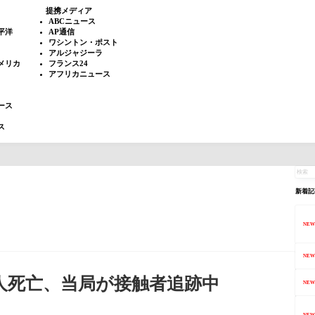
提携メディア
ABCニュース
平洋
AP通信
ワシントン・ポスト
アルジャジーラ
メリカ
フランス24
アフリカニュース
ース
ス
新着記
NEW
NEW
人死亡、当局が接触者追跡中
NEW
NEW