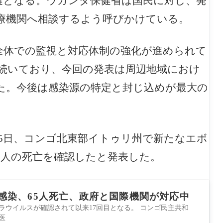
鍵となる。ウガンダ保健省は国民に対し、発
療機関へ相談するよう呼びかけている。
全体での監視と対応体制の強化が進められて
続いており、今回の発表は周辺地域におけ
た。今後は感染源の特定と封じ込めが最大の
）は15日、コンゴ北東部イトゥリ州で新たなエボ
65人の死亡を確認したと発表した。
感染、65人死亡、政府と国際機関が対応中
ボラウイルスが確認されて以来17回目となる。 コンゴ民主共和
医