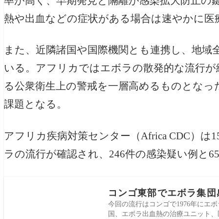
率が高く、早期発見と隔離が感染拡大防止の
熱や出血などの症状がある場合は速やかに医
また、近隣諸国や国際機関とも連携し、地域
いる。アフリカではエボラの散発的な流行が
る公衆衛生上の警戒を一層高めるものとなっ
課題となる。
アフリカ疾病対策センター（Africa CDC
ラの流行が確認され、246件の感染疑い例と
コンゴ東部でエボラ集団
今回の流行はコンゴで1976年にエ
国、エボラ出血熱の治療ユニット、