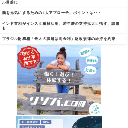
ル目前に
脳を元気にするための4大アプローチ、ポイントは･･･
インド首相がインスタ積極活用、若年層の支持拡大目指す、課題
も
ブラジル財務相「最大の課題は高金利」財政規律の維持を約束