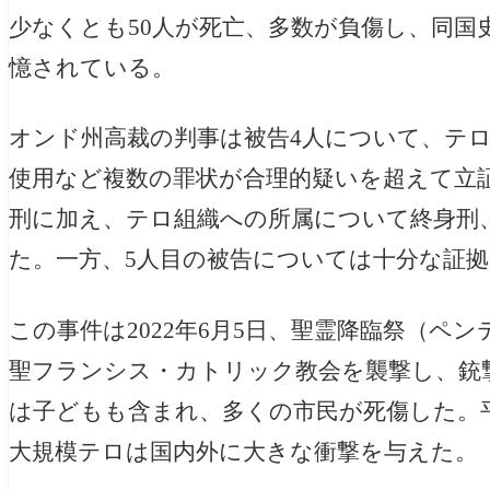
少なくとも50人が死亡、多数が負傷し、同国
憶されている。
オンド州高裁の判事は被告4人について、テ
使用など複数の罪状が合理的疑いを超えて立
刑に加え、テロ組織への所属について終身刑
た。一方、5人目の被告については十分な証
この事件は2022年6月5日、聖霊降臨祭（ペ
聖フランシス・カトリック教会を襲撃し、銃
は子どもも含まれ、多くの市民が死傷した。
大規模テロは国内外に大きな衝撃を与えた。