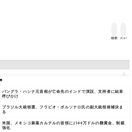


検察
ﾒﾆｭｰ
事
バングラ・ハシナ元首相が亡命先のインドで演説、支持者に結束
呼びかけ
ブラジル大統領選、フラビオ・ボルソナロ氏の副大統領候補決ま
る
米国、メキシコ麻薬カルテルの首領に2500万ドルの懸賞金、制裁
強化