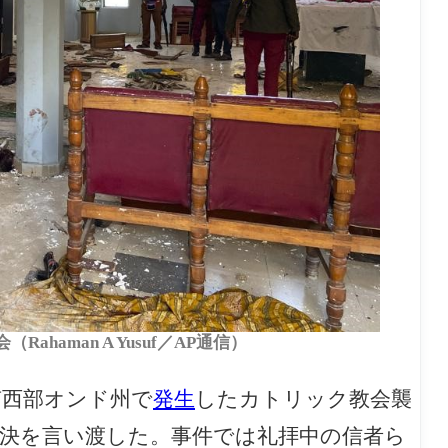
haman A Yusuf／AP通信）
南西部オンド州で
発生
したカトリック教会襲
判決を言い渡した。事件では礼拝中の信者ら