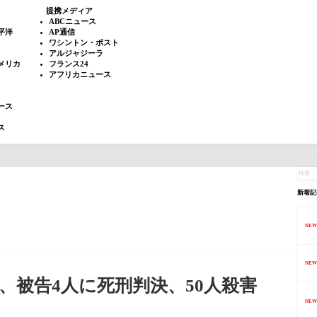
提携メディア
ABCニュース
平洋
AP通信
ワシントン・ポスト
アルジャジーラ
メリカ
フランス24
アフリカニュース
ース
ス
新着記
NEW
NEW
、被告4人に死刑判決、50人殺害
NEW