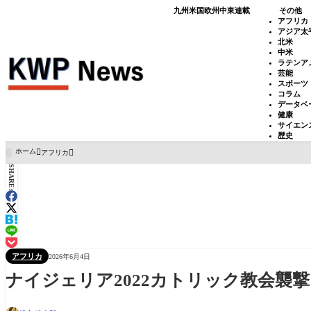
九州
米国
欧州
中東
連載
その他
アフリカ
アジア太
北米
中米
ラテンア
芸能
スポーツ
コラム
データベ
健康
サイエン
歴史
ホーム
アフリカ

SHARE:
アフリカ
2026年6月4日
ナイジェリア2022カトリック教会襲撃