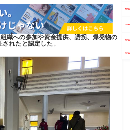
NEW
NEW
ロ組織への参加や資金提供、誘拐、爆発物の
NEW
証されたと認定した。
NEW