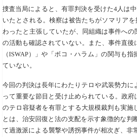
捜査当局によると、有罪判決を受けた4人は
いたとされる。検察は被告たちがソマリアを
わったと主張していたが、同組織は事件への
の活動も確認されていない。また、事件直後
（ISWAP）」や「ボコ・ハラム」の関与も
ていない。
今回の判決は長年にわたりテロや武装勢力に
って重要な節目と受け止められている。政府は
のテロ容疑者を有罪とする大規模裁判も実施
とは、治安回復と法の支配を示す象徴的な判
て過激派による襲撃や誘拐事件が相次ぎ、非