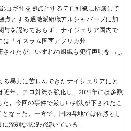
中部コギ州を拠点とするテロ組織に所属して
拠点とする過激派組織アルシャバーブに加
関与を認めておらず、ナイジェリア国内で
には「イスラム国西アフリカ州
指摘されたが、いずれの組織も犯行声明を出し
よる暴力に苦しんできたナイジェリアにと
近年、テロ対策を強化し、2026年には多数
した。今回の事件で厳しい判決が下されたこ
断となった。一方で、国内各地では依然とし
常に深刻な状況が続いている。