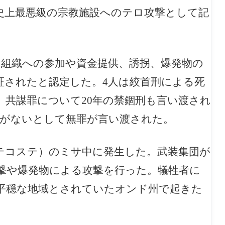
史上最悪級の宗教施設へのテロ攻撃として記
ロ組織への参加や資金提供、誘拐、爆発物の
証されたと認定した。4人は絞首刑による死
、共謀罪について20年の禁錮刑も言い渡され
拠がないとして無罪が言い渡された。
ンテコステ）のミサ中に発生した。武装集団が
撃や爆発物による攻撃を行った。犠牲者に
平穏な地域とされていたオンド州で起きた