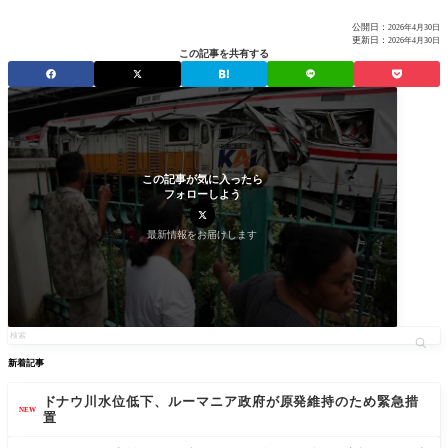
公開日：
2026年4月30日
更新日：
2026年4月30日
この記事を共有する
この記事が気に入ったら
フォローしよう
最新情報をお届けします
新着記事
ドナウ川水位低下、ルーマニア政府が原発維持のため緊急措
NEW
置