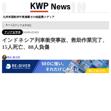




九州
米国
欧州
中東
連載
その他
提携メディア
ホーム
アジア太平洋

アジア太平洋
2026年4月30日
インドネシア列車衝突事故、救助作業完了、
15人死亡、88人負傷
増永 建太郎