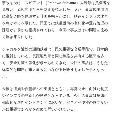
事故を受け、スビアント（Prabowo Subianto）大統領は負傷者を
見舞い、原因究明と再発防止を指示した。また、事故現場周辺
に高架道路を建設する計画を明らかにし、鉄道インフラの改善
を急ぐ考えを示した。同国では鉄道設備の老朽化や運行管理の
課題が以前から指摘されており、今回の事故はその問題を改め
て浮き彫りにした。
ジャカルタ近郊の通勤鉄道は市民の重要な交通手段で、日常的
に混雑している。長距離列車と同じ線路を共有する区間も多
く、安全対策の強化が求められてきた。今回の事故はこうした
構造的な問題が重大事故につながる危険性を示した形となっ
た。
今後は遺族や負傷者への支援とともに、再発防止に向けた制度
やインフラの見直しが急務となっている。今回の事故は急速に
都市化が進むインドネシアにおいて、安全と利便性の両立がい
かに重要であるかを改めて問いかけている。