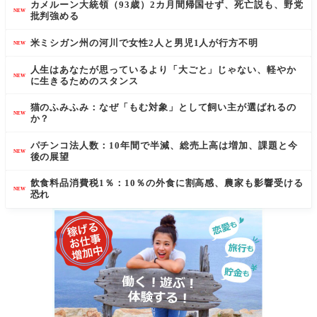
カメルーン大統領（93歳）2カ月間帰国せず、死亡説も、野党
NEW
批判強める
米ミシガン州の河川で女性2人と男児1人が行方不明
NEW
人生はあなたが思っているより「大ごと」じゃない、軽やか
NEW
に生きるためのスタンス
猫のふみふみ：なぜ「もむ対象」として飼い主が選ばれるの
NEW
か？
パチンコ法人数：10年間で半減、総売上高は増加、課題と今
NEW
後の展望
飲食料品消費税1％：10％の外食に割高感、農家も影響受ける
NEW
恐れ