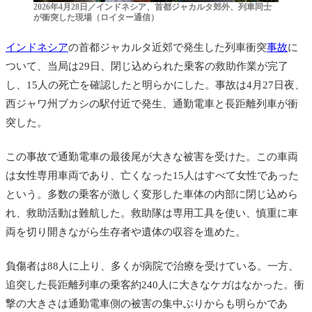
2026年4月28日／インドネシア、首都ジャカルタ郊外、列車同士
が衝突した現場（ロイター通信）
インドネシア
の首都ジャカルタ近郊で発生した列車衝突
事故
に
ついて、当局は29日、閉じ込められた乗客の救助作業が完了
し、15人の死亡を確認したと明らかにした。事故は4月27日夜、
西ジャワ州ブカシの駅付近で発生、通勤電車と長距離列車が衝
突した。
この事故で通勤電車の最後尾が大きな被害を受けた。この車両
は女性専用車両であり、亡くなった15人はすべて女性であった
という。多数の乗客が激しく変形した車体の内部に閉じ込めら
れ、救助活動は難航した。救助隊は専用工具を使い、慎重に車
両を切り開きながら生存者や遺体の収容を進めた。
負傷者は88人に上り、多くが病院で治療を受けている。一方、
追突した長距離列車の乗客約240人に大きなケガはなかった。衝
撃の大きさは通勤電車側の被害の集中ぶりからも明らかであ