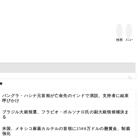


検察
ﾒﾆｭｰ
事
バングラ・ハシナ元首相が亡命先のインドで演説、支持者に結束
呼びかけ
ブラジル大統領選、フラビオ・ボルソナロ氏の副大統領候補決ま
る
米国、メキシコ麻薬カルテルの首領に2500万ドルの懸賞金、制裁
強化