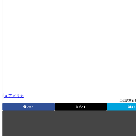
アメリカ

この記事を
シェア
ポスト
はて