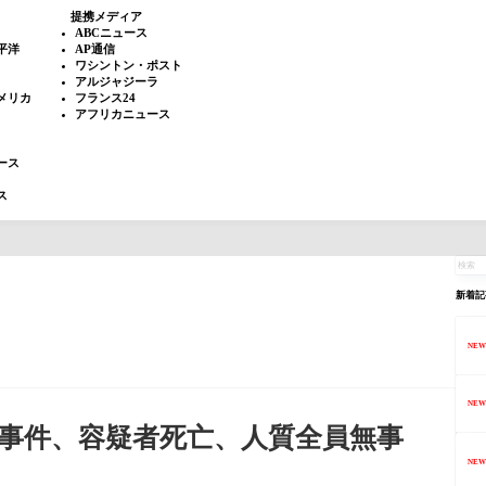
提携メディア
ABCニュース
平洋
AP通信
ワシントン・ポスト
アルジャジーラ
メリカ
フランス24
アフリカニュース
ース
ス
新着記
NEW
NEW
事件、容疑者死亡、人質全員無事
NEW