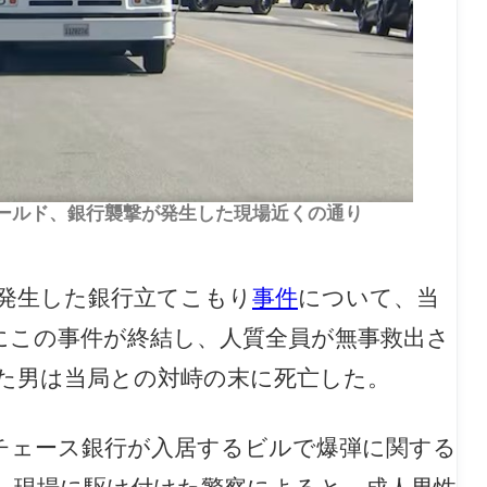
ィールド、銀行襲撃が発生した現場近くの通り
発生した銀行立てこもり
事件
について、当
末にこの事件が終結し、人質全員が無事救出さ
た男は当局との対峙の末に死亡した。
るチェース銀行が入居するビルで爆弾に関する