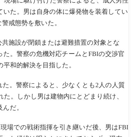
。現場に駆け付けた警察によると、成人男性
ていた。男は自身の体に爆発物を装着してい
な警戒態勢を敷いた。
公共施設が閉鎖または避難措置の対象とな
た。警察の危機対応チームとFBIの交渉官
の平和的解決を目指した。
れた。警察によると、少なくとも2人の人質
れた。しかし男は建物内にとどまり続け、
及んだ。
が現場での戦術指揮を引き継いだ後、男はFBI