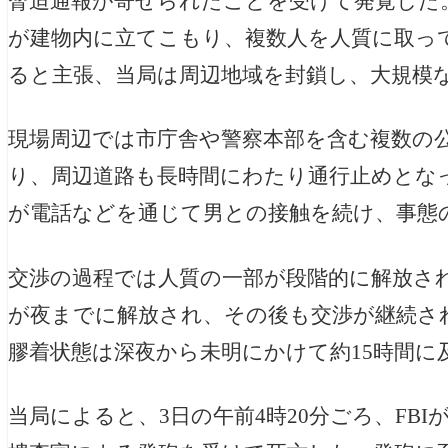
脅迫通報が寄せられたことを受けて発覚した
が建物内に立てこもり、複数人を人質に取っ
ると主張、当局は周辺地域を封鎖し、大規模
現場周辺では市庁舎や警察本部を含む複数の
り、周辺道路も長時間にわたり通行止めとなっ
が電話などを通じて男との接触を続け、事態
交渉の過程では人質の一部が段階的に解放さ
が夜までに解放され、その後も交渉が継続さ
膠着状態は深夜から未明にかけて約15時間に
当局によると、3日の午前4時20分ごろ、FBI