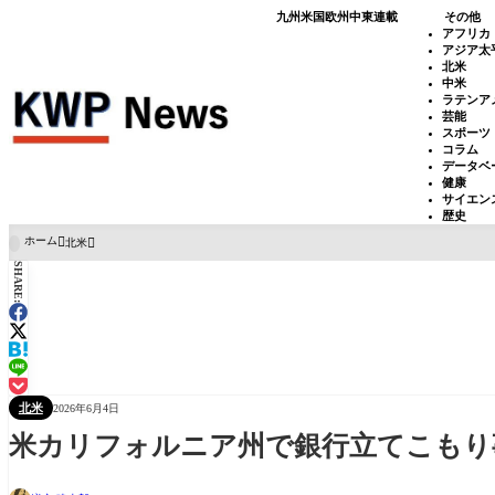
九州
米国
欧州
中東
連載
その他
アフリカ
アジア太
北米
中米
ラテンア
芸能
スポーツ
コラム
データベ
健康
サイエン
歴史
ホーム
北米

SHARE:
北米
2026年6月4日
米カリフォルニア州で銀行立てこもり