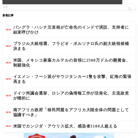
新着記事
バングラ・ハシナ元首相が亡命先のインドで演説、支持者に
NEW
結束呼びかけ
ブラジル大統領選、フラビオ・ボルソナロ氏の副大統領候補
NEW
決まる
米国、メキシコ麻薬カルテルの首領に2500万ドルの懸賞金、
NEW
制裁強化
イエメン・フーシ派がサウジタンカー2隻を攻撃、紅海の緊張
NEW
高まる
ドイツ州議会選挙、ロシアの偽情報工作が活発化、主流政党
NEW
が標的に
南アフリカ政府「移民問題をアフリカ大陸全体の問題として
NEW
協議すべき」
米国でカンジダ・アウリス拡大、感染者3100人超える
NEW