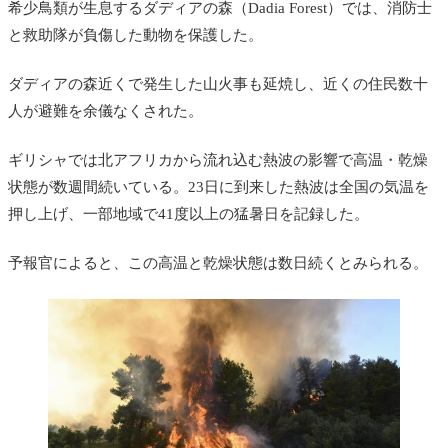
希少鳥類が生息するダディアの森（Dadia Forest）では、消防士
と救助隊が負傷した動物を保護した。
ダディアの森近くで発生した山火事も延焼し、近くの住民数十
人が避難を余儀なくされた。
ギリシャでは北アフリカから流れ込む熱波の影響で高温・乾燥
状態が数週間続いている。23日に到来した熱波は全国の気温を
押し上げ、一部地域で41度以上の猛暑日を記録した。
予報官によると、この高温と乾燥状態は数日続くとみられる。