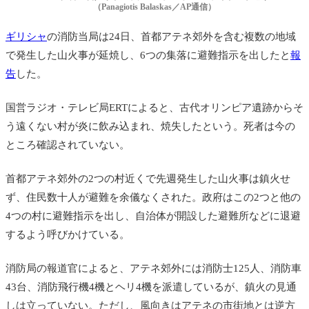
（Panagiotis Balaskas／AP通信）
ギリシャ
の消防当局は24日、首都アテネ郊外を
含む複数の地域
で発生した山火事が延焼し、6つの集落に避難指示を出したと
報
告
した。
国営ラジオ・テレビ局ERTによると、古代オリンピア遺跡からそ
う遠くない村が炎に飲み込まれ、焼失したという。死者は今の
ところ確認されていない。
首都アテネ郊外の2つの村近くで先週発生した山火事は鎮火せ
ず、住民数十人が避難を余儀なくされた。政府はこの2つと他の
4つの村に避難指示を出し、自治体が開設した避難所などに退避
するよう呼びかけている。
消防局の報道官によると、アテネ郊外には消防士125人、消防車
43台、消防飛行機4機とヘリ4機を派遣しているが、鎮火の見通
しは立っていない。ただし、風向きはアテネの市街地とは逆方