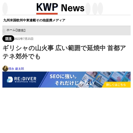




九州
米国
欧州
中東
連載
その他
提携メディア
ホーム
環境

環境
2022年7月25日
ギリシャの山火事 広い範囲で延焼中 首都ア
テネ郊外でも
増永 建太郎