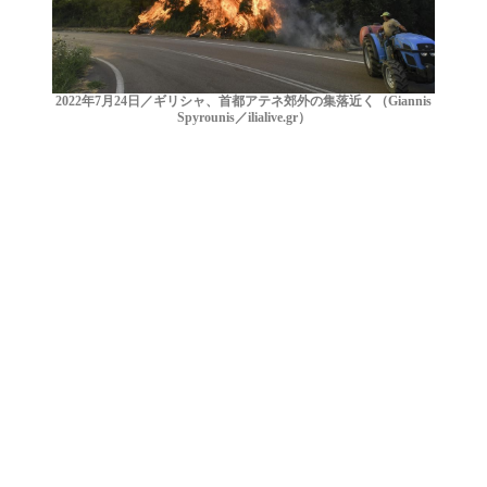
2022年7月24日／ギリシャ、首都アテネ郊外の集落近く（Giannis
Spyrounis／ilialive.gr）