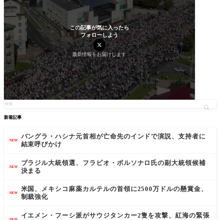
この記事が気に入ったら
フォローしよう
最新情報をお届けします
新着記事
バングラ・ハシナ元首相が亡命先のインドで演説、支持者に
NEW
結束呼びかけ
ブラジル大統領選、フラビオ・ボルソナロ氏の副大統領候補
NEW
決まる
米国、メキシコ麻薬カルテルの首領に2500万ドルの懸賞金、
NEW
制裁強化
イエメン・フーシ派がサウジタンカー2隻を攻撃、紅海の緊張
NEW