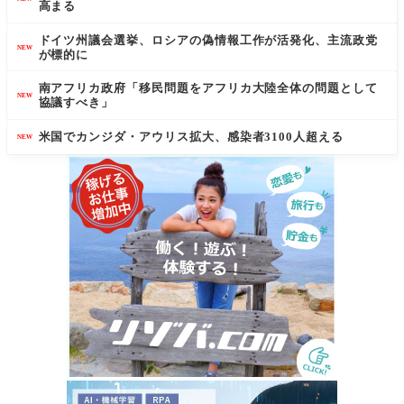
高まる
ドイツ州議会選挙、ロシアの偽情報工作が活発化、主流政党
NEW
が標的に
南アフリカ政府「移民問題をアフリカ大陸全体の問題として
NEW
協議すべき」
米国でカンジダ・アウリス拡大、感染者3100人超える
NEW