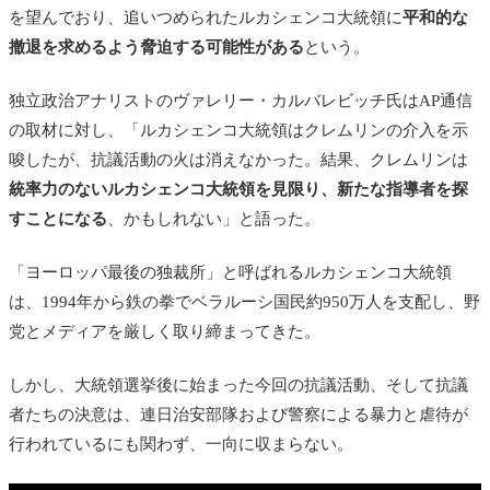
を望んでおり、追いつめられたルカシェンコ大統領に
平和的な
撤退を求めるよう脅迫する可能性がある
という。
独立政治アナリストのヴァレリー・カルバレビッチ氏はAP通信
の取材に対し、「ルカシェンコ大統領はクレムリンの介入を示
唆したが、抗議活動の火は消えなかった。結果、クレムリンは
統率力のないルカシェンコ大統領を見限り、新たな指導者を探
すことになる
、かもしれない」と語った。
「ヨーロッパ最後の独裁所」と呼ばれるルカシェンコ大統領
は、1994年から鉄の拳でベラルーシ国民約950万人を支配し、野
党とメディアを厳しく取り締まってきた。
しかし、大統領選挙後に始まった今回の抗議活動、そして抗議
者たちの決意は、連日治安部隊および警察による暴力と虐待が
行われているにも関わず、一向に収まらない。