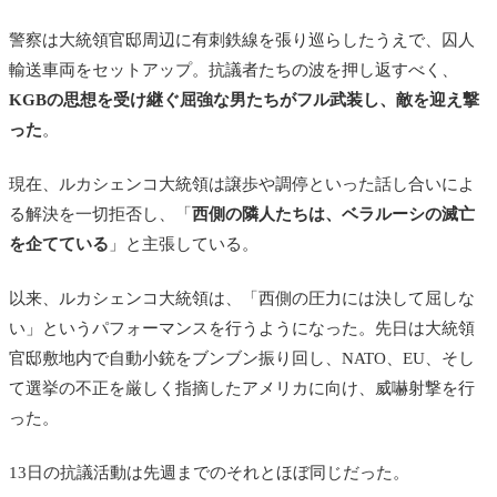
警察は大統領官邸周辺に有刺鉄線を張り巡らしたうえで、囚人
輸送車両をセットアップ。抗議者たちの波を押し返すべく、
KGBの思想を受け継ぐ屈強な男たちがフル武装し、敵を迎え撃
った
。
現在、ルカシェンコ大統領は譲歩や調停といった話し合いによ
る解決を一切拒否し、「
西側の隣人たちは、ベラルーシの滅亡
を企てている
」と主張している。
以来、ルカシェンコ大統領は、「西側の圧力には決して屈しな
い」というパフォーマンスを行うようになった。先日は大統領
官邸敷地内で自動小銃をブンブン振り回し、NATO、EU、そし
て選挙の不正を厳しく指摘したアメリカに向け、威嚇射撃を行
った。
13日の抗議活動は先週までのそれとほぼ同じだった。