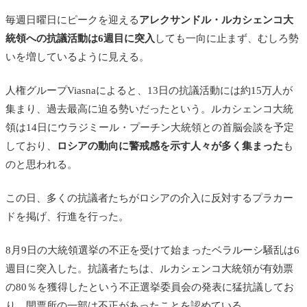
毎週日曜日にピークを迎える
アレクサンドル・ルカシェンコ大
統領への抗議活動は6週目に突入
しても一向に止まず、むしろ勢
いを増しているように見える。
人権グループ
Viasnaによると、13日の抗議活動には約15万人が
集まり、過去最高に迫る勢いだったという。ルカシェンコ大統
領は14日にウラジミール・プーチン大統領との首脳会談を予定
しており、
ロシアの動向に警戒感を示す人々が多く集まった
も
のと思われる。
この日、多くの抗議者たちがロシアの介入に反対するプラカー
ドを掲げ、行進を行った。
8月9日の大統領選挙の不正を受けて始まったベラルーシ騒乱は6
週目に突入した。抗議者たちは、ルカシェンコ大統領が有効票
の80％を獲得したという不正選挙委員会の発表に猛抗議してお
り、開票所の一部は不正があったことを認めている。