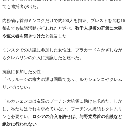
ても逮捕者が出た。
内務省は首都ミンスクだけで約400人を拘束、ブレストを含む16
都市でも抗議活動が行われたと述べ、
数千人規模の群衆に大砲
や重火器を突きつけた
と報告した。
ミンスクでの抗議に参加した女性は、プラカードをかざしなが
らクレムリンの介入に抗議したと述べた。
抗議に参加した女性：
「ベラルーシの権力の源は国民であり、ルカシェンコやクレム
リンではない」
「ルカシェンコは友達のプーチン大統領に助けを求めた。しか
し、私たちはそれを求めていない。プーチン大統領もクレムリ
ンも必要ない。
ロシアの介入を許せば、与野党党首の会談など
絶対に行われない
」