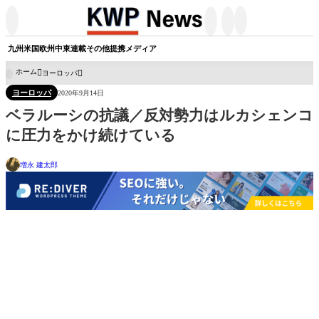




九州
米国
欧州
中東
連載
その他
提携メディア
ホーム
ヨーロッパ

ヨーロッパ
2020年9月14日
ベラルーシの抗議／反対勢力はルカシェンコ
に圧力をかけ続けている
増永 建太郎