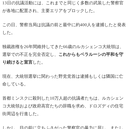
13日の抗議活動には、これまでと同じく多数の武装した警察官
が各地に配置され、主要エリアをブロックした。
この日、警察当局は抗議の前と最中に約400人を逮捕したと発表
した。
独裁政権を26年間維持してきた66歳のルカシェンコ大統領は、
選挙での不正を完全否定し、
これからもベラルーシの平和を守
り続けると宣言
した。
現在、大統領選挙に関わった野党党首は逮捕もしくは隣国に亡
命している。
首都ミンスクに殺到した10万人超の抗議者たちは、ルカシェン
コ大統領および政府高官たちの辞職を求め、ドロズディの住宅
街周辺を行進した。
しかし、目の前に立ちふさがった警察官の暴力に屈し、またし