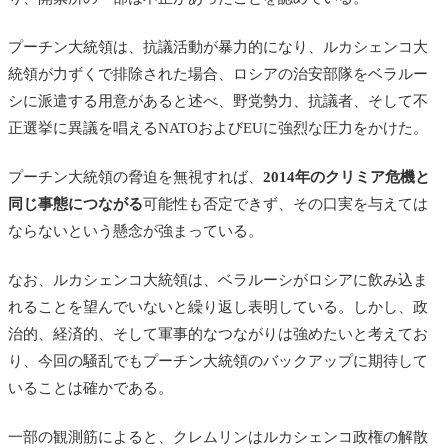
プーチン大統領は、抗議活動が暴力的になり、ルカシェンコ大
統領が力ずくで排除された場合、ロシアの治安部隊をベラルー
シに派遣する用意があると述べ、野党勢力、抗議者、そして不
正選挙に異議を唱えるNATOおよびEUに強烈な圧力をかけた。
プーチン大統領の脅迫を無視すれば、
2014年のクリミア危機と
同じ事態につながる
可能性も否定できず、その口実を与えては
ならないという懸念が強まっている。
なお、ルカシェンコ大統領は、ベラルーシがロシアに飲み込ま
れることを望んでいないと繰り返し表明している。しかし、政
治的、経済的、そして軍事的なつながりは強めたいと考えてお
り、今回の騒乱でもプーチン大統領のバックアップに期待して
いることは確かである。
一部の観測筋によると、クレムリンはルカシェンコ政権の解散