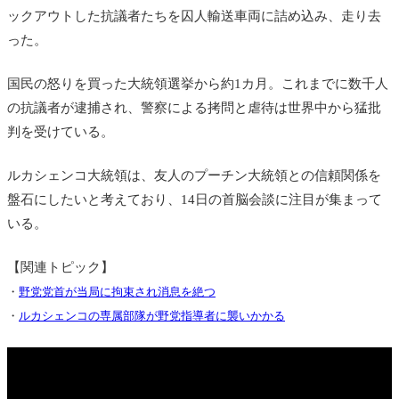
ックアウトした抗議者たちを囚人輸送車両に詰め込み、走り去
った。
国民の怒りを買った大統領選挙から約1カ月。これまでに数千人
の抗議者が逮捕され、警察による拷問と虐待は世界中から猛批
判を受けている。
ルカシェンコ大統領は、友人のプーチン大統領との信頼関係を
盤石にしたいと考えており、14日の首脳会談に注目が集まって
いる。
【関連トピック】
・
野党党首が当局に拘束され消息を絶つ
・
ルカシェンコの専属部隊が野党指導者に襲いかかる