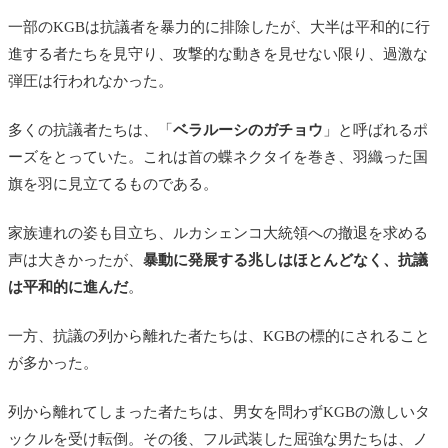
一部のKGBは抗議者を暴力的に排除したが、大半は平和的に行
進する者たちを見守り、攻撃的な動きを見せない限り、過激な
弾圧は行われなかった。
多くの抗議者たちは、「
ベラルーシのガチョウ
」と呼ばれるポ
ーズをとっていた。これは首の蝶ネクタイを巻き、羽織った国
旗を羽に見立てるものである。
家族連れの姿も目立ち、ルカシェンコ大統領への撤退を求める
声は大きかったが、
暴動に発展する兆しはほとんどなく、抗議
は平和的に進んだ
。
一方、抗議の列から離れた者たちは、KGBの標的にされること
が多かった。
列から離れてしまった者たちは、男女を問わずKGBの激しいタ
ックルを受け転倒。その後、フル武装した屈強な男たちは、ノ