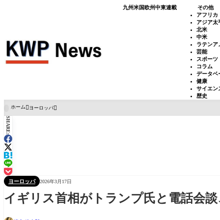
九州
米国
欧州
中東
連載
その他
アフリカ
アジア太
北米
中米
ラテンア
芸能
スポーツ
コラム
データベ
健康
サイエン
歴史
ホーム
ヨーロッパ

SHARE:
ヨーロッパ
2026年3月17日
イギリス首相がトランプ氏と電話会談