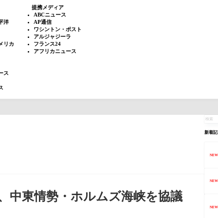
提携メディア
ABCニュース
平洋
AP通信
ワシントン・ポスト
アルジャジーラ
メリカ
フランス24
アフリカニュース
ース
ス
新着記
NEW
NEW
、中東情勢・ホルムズ海峡を協議
NEW