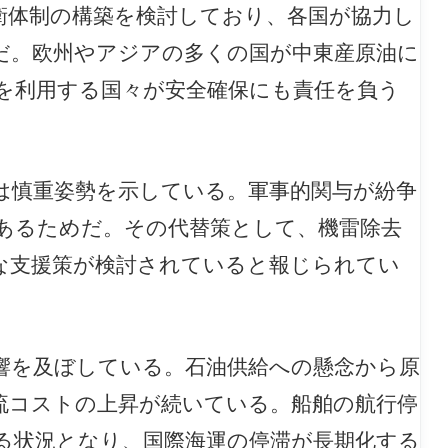
衛体制の構築を検討しており、各国が協力し
だ。欧州やアジアの多くの国が中東産原油に
を利用する国々が安全確保にも責任を負う
は慎重姿勢を示している。軍事的関与が紛争
あるためだ。その代替策として、機雷除去
な支援策が検討されていると報じられてい
響を及ぼしている。石油供給への懸念から原
流コストの上昇が続いている。船舶の航行停
る状況となり、国際海運の停滞が長期化する