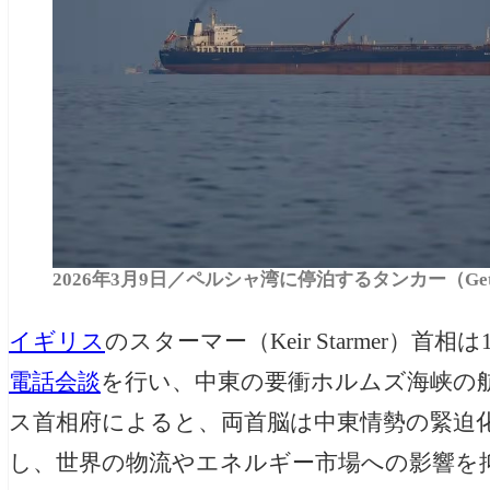
2026年3月9日／ペルシャ湾に停泊するタンカー（Getty
イギリス
のスターマー（Keir Starmer）首相
電話会談
を行い、中東の要衝ホルムズ海峡の
ス首相府によると、両首脳は中東情勢の緊迫
し、世界の物流やエネルギー市場への影響を