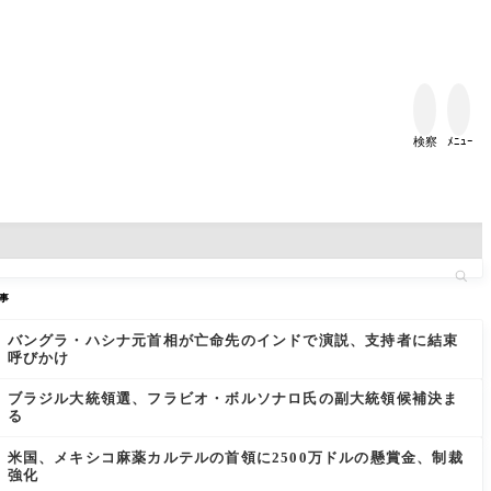


検察
ﾒﾆｭｰ
事
バングラ・ハシナ元首相が亡命先のインドで演説、支持者に結束
呼びかけ
ブラジル大統領選、フラビオ・ボルソナロ氏の副大統領候補決ま
る
米国、メキシコ麻薬カルテルの首領に2500万ドルの懸賞金、制裁
強化