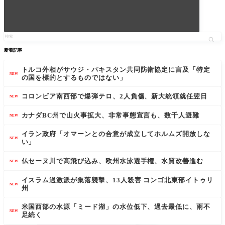
新着記事
トルコ外相がサウジ・パキスタン共同防衛協定に言及「特定
NEW
の国を標的とするものではない」
コロンビア南西部で爆弾テロ、2人負傷、新大統領就任翌日
NEW
カナダBC州で山火事拡大、非常事態宣言も、数千人避難
NEW
イラン政府「オマーンとの合意が成立してホルムズ開放しな
NEW
い」
仏セーヌ川で高飛び込み、欧州水泳選手権、水質改善進む
NEW
イスラム過激派が集落襲撃、13人殺害 コンゴ北東部イトゥリ
NEW
州
米国西部の水源「ミード湖」の水位低下、過去最低に、雨不
NEW
足続く