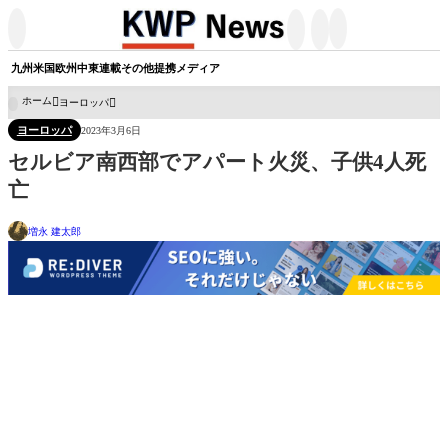




九州
米国
欧州
中東
連載
その他
提携メディア
ホーム
ヨーロッパ

ヨーロッパ
2023年3月6日
セルビア南西部でアパート火災、子供4人死
亡
増永 建太郎