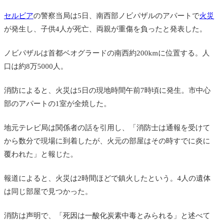
セルビア
の警察当局は5日、南西部ノビパザルのアパートで
火災
が発生し、子供4人が死亡、両親が重傷を負ったと発表した。
ノビパザルは首都ベオグラードの南西約200kmに位置する。人
口は約8万5000人。
消防によると、火災は5日の現地時間午前7時頃に発生。市中心
部のアパートの1室が全焼した。
地元テレビ局は関係者の話を引用し、「消防士は通報を受けて
から数分で現場に到着したが、火元の部屋はその時すでに炎に
覆われた」と報じた。
報道によると、火災は2時間ほどで鎮火したという。4人の遺体
は同じ部屋で見つかった。
消防は声明で、「死因は一酸化炭素中毒とみられる」と述べて