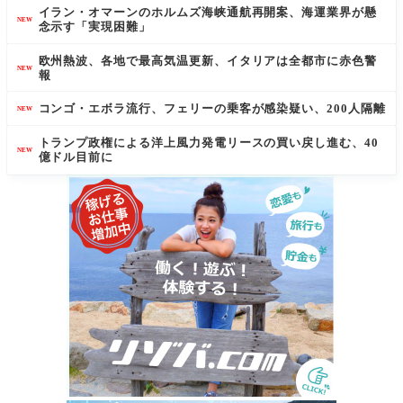
イラン・オマーンのホルムズ海峡通航再開案、海運業界が懸
NEW
念示す「実現困難」
欧州熱波、各地で最高気温更新、イタリアは全都市に赤色警
NEW
報
コンゴ・エボラ流行、フェリーの乗客が感染疑い、200人隔離
NEW
トランプ政権による洋上風力発電リースの買い戻し進む、40
NEW
億ドル目前に