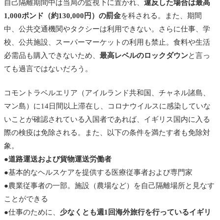
自己隔離期間中は当局の監視下に置かれ、
違反した場合は最高
1,000ポンド（約130,000円）の罰金
を科される。また、期間
中、公共交通機関やタクシーは利用できない。さらに仕事、学
校、公共施設、スーパーマーケットの利用も禁止。食料や生活
必需品も購入できないため、
最高レベルのロックダウン
と言っ
ても過言ではないだろう。
コモントラベルエリア（アイルランド共和国、チャネル諸島、
マン島）に14日間以上滞在し、コロナウイルスに感染していな
いことが確認されている入国者であれば、イギリス国内に入る
際の検疫は免除される。また、以下の条件を満たす者も免除対
象。
●
道路運送および貨物運送労働者
●基本的なヘルスケアを提供する医療従事者および専門家
●農業従事者の一部。施設（農場など）を自己隔離場所と見なす
ことができる
●仕事のために、
少なくとも週1回海外旅行を行っているイギリ