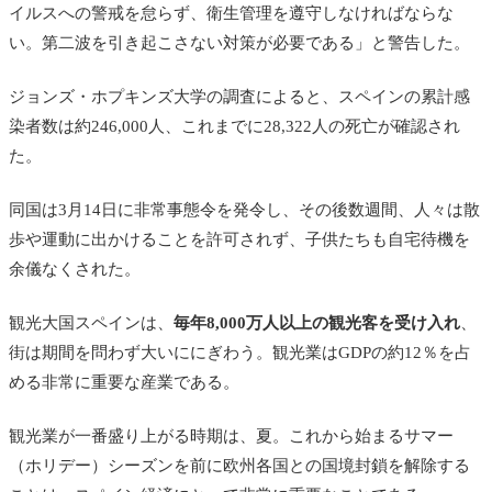
イルスへの警戒を怠らず、衛生管理を遵守しなければならな
い。第二波を引き起こさない対策が必要である」と警告した。
ジョンズ・ホプキンズ大学の調査によると、スペインの累計感
染者数は約246,000人、これまでに28,322人の死亡が確認され
た。
同国は3月14日に非常事態令を発令し、その後数週間、人々は散
歩や運動に出かけることを許可されず、子供たちも自宅待機を
余儀なくされた。
観光大国スペインは、
毎年8,000万人以上の観光客を受け入れ
、
街は期間を問わず大いににぎわう。観光業はGDPの約12％を占
める非常に重要な産業である。
観光業が一番盛り上がる時期は、夏。これから始まるサマー
（ホリデー）シーズンを前に欧州各国との国境封鎖を解除する