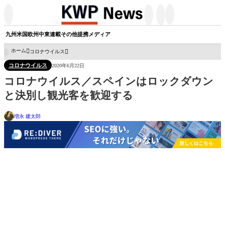




九州
米国
欧州
中東
連載
その他
提携メディア
ホーム
コロナウイルス

コロナウイルス
2020年6月22日
コロナウイルス／スペインはロックダウン
と決別し観光客を歓迎する
増永 建太郎