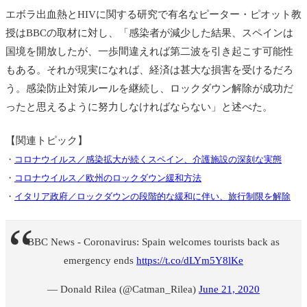
エボラ出血熱とHIVに関する研究で有名なピーター・ピオット教
授はBBCの取材に対し、「感染者が減少した結果、スペインは
国境を開放したが、一歩間違えれば第二波を引き起こす可能性
もある。それが現実になれば、経済は甚大な損害を受けるだろ
う。感染防止対策ルールを継続し、ロックダウン解除が成功だ
ったと思えるように努力しなければならない」と述べた。
【関連トピック】
・
コロナウイルス／感染拡大が続くスペイン、介護施設の深刻な実態
・
コロナウイルス／欧州のロックダウン緩和方法
・
イタリア政府／ロックダウンの段階的な緩和に伴い、旅行制限を解除
BBC News - Coronavirus: Spain welcomes tourists back as
emergency ends
https://t.co/dLYm5Y8lKe
— Donald Rilea (@Catman_Rilea)
June 21, 2020