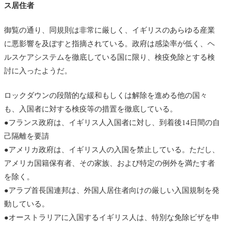
ス居住者
御覧の通り、同規則は非常に厳しく、イギリスのあらゆる産業
に悪影響を及ぼすと指摘されている。政府は感染率が低く、ヘ
ルスケアシステムを徹底している国に限り、検疫免除とする検
討に入ったようだ。
ロックダウンの段階的な緩和もしくは解除を進める他の国々
も、入国者に対する検疫等の措置を徹底している。
●フランス政府は、イギリス人入国者に対し、到着後14日間の自
己隔離を要請
●アメリカ政府は、イギリス人の入国を禁止している。ただし、
アメリカ国籍保有者、その家族、および特定の例外を満たす者
を除く。
●アラブ首長国連邦は、外国人居住者向けの厳しい入国規制を発
動している。
●オーストラリアに入国するイギリス人は、特別な免除ビザを申