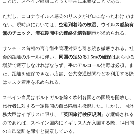
ことは、スペイン経済にとって非常に重要なことである。
ただし、コロナウイルス感染のリスクがゼロになったわけでは
ない。現時点においては、
空港到着時の検温、ウイルス感染有
無のチェック、滞在期間中の連絡先情報開示
が求められる。
サンチェス首相の言う衛生管理対策も引き続き徹底される。社
会的距離のルールに伴い、
同国の定める1.5mの確保
はあらゆる
場所で遵守しなければならず、手のアルコール消毒は必須。ま
た、距離を確保できない店舗、公共交通機関などを利用する際
はマスク着用を求められる。
スペイン当局はポルトガルを除く欧州各国との国境を開放し、
旅行者に対する一定期間の自己隔離も撤廃した。しかし、同外
務大臣はイギリスに限り、「
英国旅行検疫規則
」が継続される
のであれば、スペイン国内にイギリス人が入国する際、14日間
の自己隔離を課すと提案している。