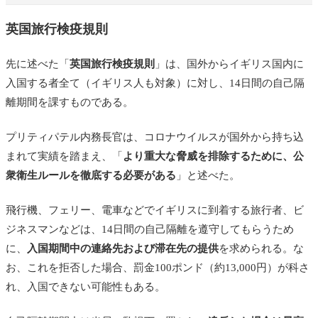
英国旅行検疫規則
先に述べた「
英国旅行検疫規則
」は、国外からイギリス国内に
入国する者全て（イギリス人も対象）に対し、14日間の自己隔
離期間を課すものである。
プリティパテル内務長官は、コロナウイルスが国外から持ち込
まれて実績を踏まえ、「
より重大な脅威を排除するために、公
衆衛生ルールを徹底する必要がある
」と述べた。
飛行機、フェリー、電車などでイギリスに到着する旅行者、ビ
ジネスマンなどは、14日間の自己隔離を遵守してもらうため
に、
入国期間中の連絡先および滞在先の提供
を求められる。な
お、これを拒否した場合、罰金100ポンド（約13,000円）が科さ
れ、入国できない可能性もある。