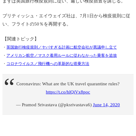
まずは英国旅行検疫規則に従い、厳しい検疫措置を講じる。
ブリティッシュ・エイウェイズ社は、7月1日から検疫規則に従
い、フライトの50％を再開する。
【関連トピック】
・
英国旅行検疫規則／ヤバすぎる計画に航空会社が異議申し立て
・
アメリカン航空／マスク着用ルールに従わなかった乗客を追放
・
コロナウイルス／飛行機への革新的な搭乗方法
Coronavirus: What are the UK travel quarantine rules?
https://t.co/hlQiVx8poc
— Pramod Srivastava (@pksrivastava6)
June 14, 2020