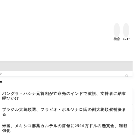


検察
ﾒﾆｭｰ
事
バングラ・ハシナ元首相が亡命先のインドで演説、支持者に結束
呼びかけ
ブラジル大統領選、フラビオ・ボルソナロ氏の副大統領候補決ま
る
米国、メキシコ麻薬カルテルの首領に2500万ドルの懸賞金、制裁
強化