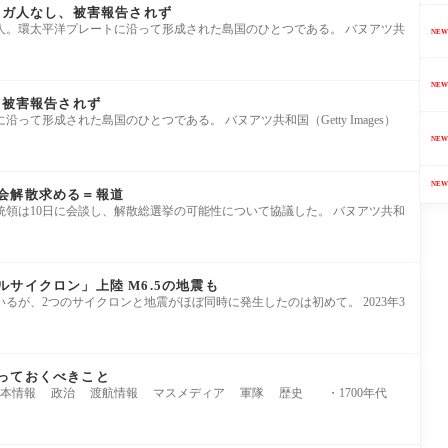
ケガ人なし、被害報告されず
00人。環太平洋プレートに沿って形成された島国のひとつである。 バヌアツ共
NEW
NEW
、被害報告されず
って形成された島国のひとつである。 バヌアツ共和国（Getty Images）
NEW
NEW
会解散求める＝報道
領は10日に会談し、解散総選挙の可能性について協議した。 バヌアツ共和
サイクロン」上陸 M6.5の地震も
るが、2つのサイクロンと地震がほぼ同時に発生したのは初めて。 2023年3
っておくべきこと
基本情報 政治 渡航情報 マスメディア 軍隊 歴史 ・1700年代