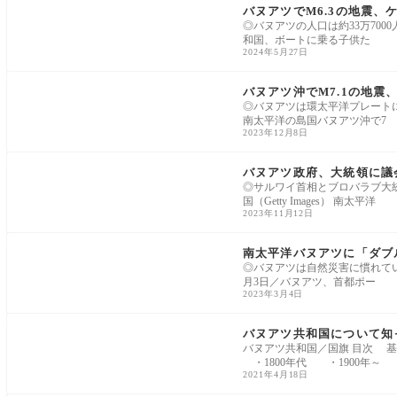
バヌアツでM6.3の地震、
◎バヌアツの人口は約33万70
和国、ボートに乗る子供た
2024年5月27日
アジア太平洋
バヌアツ沖でM7.1の地震
◎バヌアツは環太平洋プレートに沿
南太平洋の島国バヌアツ沖で7
2023年12月8日
アジア太平洋
バヌアツ政府、大統領に議
◎サルワイ首相とブロバラブ大統
国（Getty Images） 南太平洋
2023年11月12日
アジア太平洋
南太平洋バヌアツに「ダブル
◎バヌアツは自然災害に慣れてい
月3日／バヌアツ、首都ポー
2023年3月4日
データベース
バヌアツ共和国について知
バヌアツ共和国／国旗 目次 
・1800年代 ・1900年～
2021年4月18日
アジア太平洋