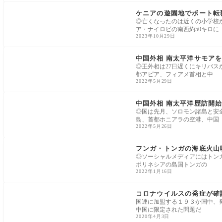
アフリカ
ケニアの遊園地でボート転
◎亡くなったのは近くの小学校から遠
ア・ナイロビの南西約50キロに
2023年10月29日
アジア太平洋
中国外相 南太平洋サモアを
◎王外相は27日遅くにキリバスか
都アピア、フィアメ首相と中
2022年5月29日
アジア太平洋
中国外相 南太平洋歴訪開始
◎国は先月、ソロモン諸島と安全
島、首都ホニアラの空港、中国
2022年5月26日
アジア太平洋
フンガ・トンガの海底火山
◎ソーシャルメディアにはトンガ
ポリネシアの島国トンガの
2022年1月16日
コロナウイルス
コロナウイルスの発症が確
国連に加盟する１９３か国中、
中国に限定された問題だ
2020年4月3日