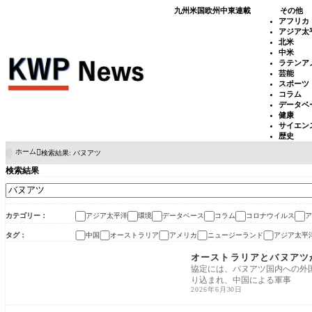
九州
米国
欧州
中東
連載
その他
アフリカ
アジア太
北米
中米
ラテンア
芸能
スポーツ
コラム
データベ
健康
サイエン
歴史
ホーム
検索結果: バヌアツ

検索結果
カテゴリー
アジア太平洋
環境
データベース
コラム
コロナウイルス
ア
タグ
中国
オーストラリア
アメリカ
ニュージーランド
アジア太平
アジア太平洋
オーストラリアとバヌアツ
協定には、バヌアツ国内への外
り込まれ、中国による軍事
2026年6月30日
アジア太平洋