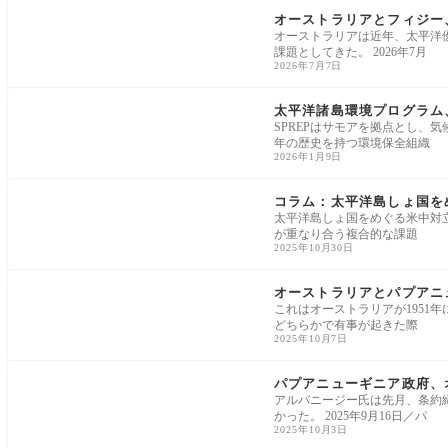
オーストラリアとフィジー
オーストラリアは近年、太平洋
課題としてきた。 2026年7月
2026年7月7日
アジア太平洋
太平洋諸島環境プログラム
SPREPはサモアを拠点とし、
年の歴史を持つ環境保全組織
2026年1月9日
コラム
コラム：太平洋島しょ国を
太平洋島しょ国をめぐる米中対
が重なり合う複合的な課題
2025年10月30日
アジア太平洋
オーストラリアとパプアニ
これはオーストラリアが1951
どちらかで有事が起きた際
2025年10月7日
アジア太平洋
パプアニューギニア政府、
アルバニージー氏は先月、条約
かった。 2025年9月16日／パ
2025年10月3日