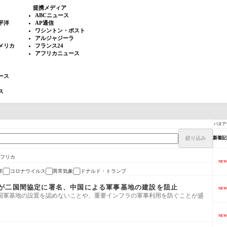
提携メディア
ABCニュース
平洋
AP通信
ワシントン・ポスト
アルジャジーラ
メリカ
フランス24
アフリカニュース
ース
ス
絞り込み
新着記
フリカ
NEW
洋
コロナウイルス
異常気象
ドナルド・トランプ
が二国間協定に署名、中国による軍事基地の建設を阻止
NEW
国軍基地の設置を認めないことや、重要インフラの軍事利用を防ぐことが盛
NEW