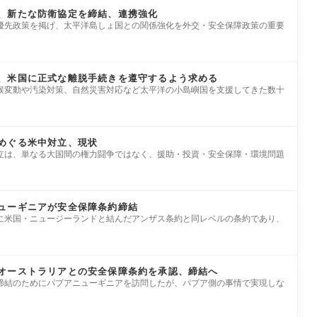
、新たな防衛協定を締結、連携強化
優先政策を掲げ、太平洋島しょ国との関係強化を外交・安全保障政策の重要
、米国に正式な離脱手続きを遵守するよう求める
気候変動や汚染対策、自然災害対応など太平洋の小島嶼国を支援してきた数十
めぐる米中対立、現状
立は、単なる大国間の権力闘争ではなく、援助・投資・安全保障・環境問題
ューギニアが安全保障条約締結
年に米国・ニュージーランドと結んだアンザス条約と同レベルの条約であり、
オーストラリアとの安全保障条約を承認、締結へ
締結のためにパプアニューギニアを訪問したが、パプア側の事情で実現しな