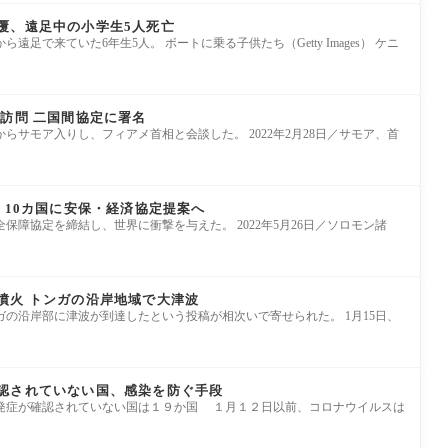
覆、遠足中の小学生5人死亡
足で来ていた6年生5人。 ボートに乗る子供たち（Getty Images） ケニ
訪問 二国間協定に署名
らサモア入りし、フィアメ首相と会談した。 2022年2月28日／サモア、首
 10カ国に安保・経済協定提案へ
保障協定を締結し、世界に衝撃を与えた。 2022年5月26日／ソロモン諸
噴火 トンガの沿岸地域で大津波
の沿岸部に津波が到達したという投稿が相次いで寄せられた。 1月15日、
認されていない国、感染を防ぐ手段
発症が確認されていない国は１９か国 １月１２日以前、コロナウイルスは