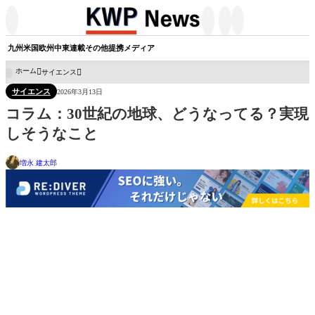




九州
米国
欧州
中東
連載
その他
提携メディア
ホーム
サイエンス

サイエンス
2026年3月13日
コラム：30世紀の地球、どうなってる？実現
しそうなこと
増永 建太郎