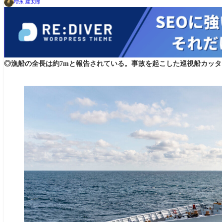
増永 建太郎
◎漁船の全長は約7mと報告されている。事故を起こした巡視船カッタ