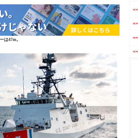
NEW
NEW
NEW
ーは47m。
NEW