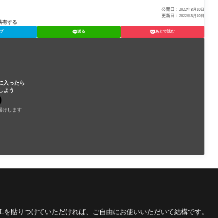
公開日：
2022年8月10日
更新日：
2022年8月10日
共有する
ブ
送る
あとで読む
に入ったら
しよう
届けします
RLを貼りつけていただければ、ご自由にお使いいただいて結構です。