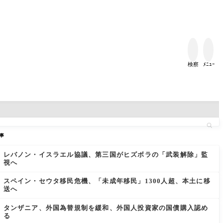


検察
ﾒﾆｭｰ
事
レバノン・イスラエル協議、第三国がヒズボラの「武装解除」監
視へ
スペイン・セウタ移民危機、「未成年移民」1300人超、本土に移
送へ
タンザニア、外国為替規制を緩和、外国人投資家の国債購入認め
る