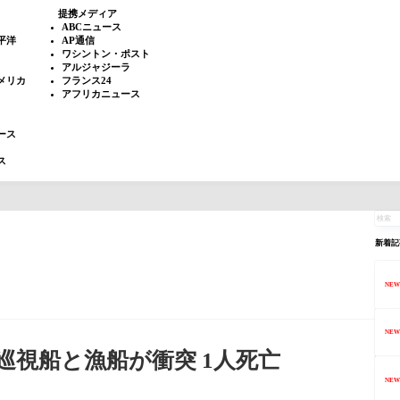
提携メディア
ABCニュース
平洋
AP通信
ワシントン・ポスト
アルジャジーラ
メリカ
フランス24
アフリカニュース
ース
ス
新着記
NEW
NEW
視船と漁船が衝突 1人死亡
NEW