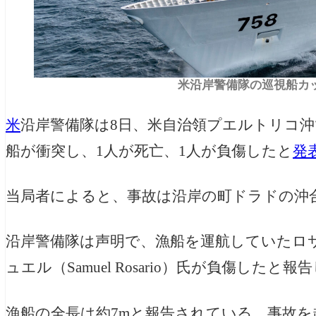
米沿岸警備隊の巡視船カッター
米
沿岸警備隊は8日、米自治領プエルトリコ
船が衝突し、1人が死亡、1人が負傷したと
発
当局者によると、事故は沿岸の町ドラドの沖
沿岸警備隊は声明で、漁船を運航していたロサリオ（
ュエル（Samuel Rosario）氏が負傷したと
漁船の全長は約7mと報告されている。事故を