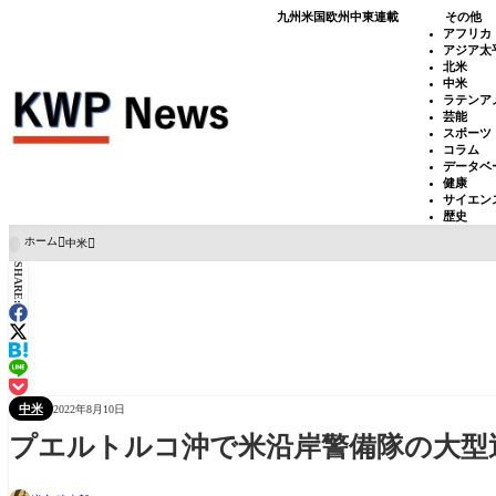
九州
米国
欧州
中東
連載
その他
アフリカ
アジア太
北米
中米
ラテンア
芸能
スポーツ
コラム
データベ
健康
サイエン
歴史
ホーム
中米

SHARE:
中米
2022年8月10日
プエルトルコ沖で米沿岸警備隊の大型巡