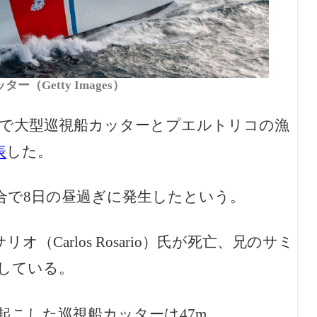
（Getty Images）
沖で大型巡視船カッターとプエルトリコの漁
表
した。
合で8日の昼過ぎに発生したという。
Carlos Rosario）氏が死亡、兄のサミ
報告している。
起こした巡視船カッターは47m。