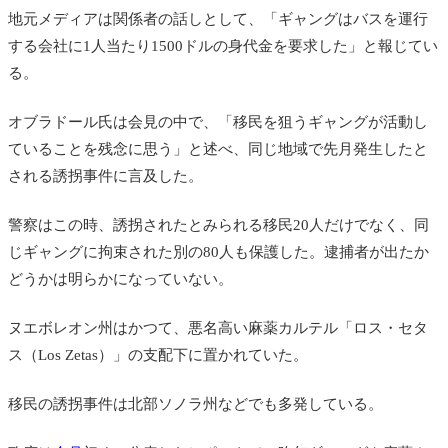
地元メディアは関係者の話しとして、「ギャングはバスを運行
する会社に1人当たり1500ドルの身代金を要求した」と報じてい
る。
オブラドール氏は会見の中で、「移民を狙うギャングが活動し
ていることを残念に思う」と述べ、同じ地域で先月発生したと
される誘拐事件に言及した。
警察はこの時、誘拐されたとみられる移民20人だけでなく、同
じギャングに拘束された別の80人も保護した。逮捕者が出たか
どうかは明らかになっていない。
ヌエボレオン州はかつて、悪名高い麻薬カルテル「ロス・セタ
ス（Los Zetas）」の支配下に置かれていた。
移民の誘拐事件は北部ソノラ州などでも多発している。