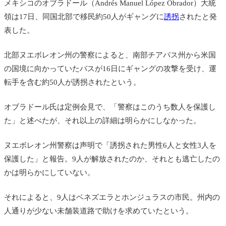
メキシコの
オブラドール（Andrés Manuel López Obrador）大統
領は17日、同国北部で移民約50人がギャングに
誘拐
されたと発
表した。
北部ヌエボレオン州の警察によると、南部チアパス州から米国
の国境に向かっていたバスが16日にギャングの攻撃を受け、運
転手を含む約50人が誘拐されたという。
オブラドール氏は定例会見で、「警察はこのうち数人を保護し
た」と述べたが、それ以上の詳細は明らかにしなかった。
ヌエボレオン州警察は声明で「誘拐された男性6人と女性3人を
保護した」と報告。9人が解放されたのか、それとも逃亡したの
かは明らかにしていない。
それによると、9人はベネズエラとホンジュラスの市民。州内の
人通りが少ない未舗装道路で助けを求めていたという。