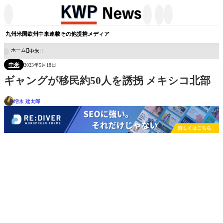




九州
米国
欧州
中東
連載
その他
提携メディア
ホーム
中米

中米
2023年5月18日
ギャングが移民約50人を誘拐 メキシコ北部
増永 建太郎