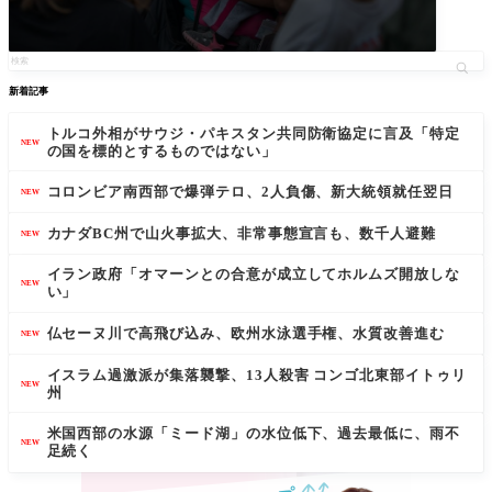
新着記事
トルコ外相がサウジ・パキスタン共同防衛協定に言及「特定
NEW
の国を標的とするものではない」
コロンビア南西部で爆弾テロ、2人負傷、新大統領就任翌日
NEW
カナダBC州で山火事拡大、非常事態宣言も、数千人避難
NEW
イラン政府「オマーンとの合意が成立してホルムズ開放しな
NEW
い」
仏セーヌ川で高飛び込み、欧州水泳選手権、水質改善進む
NEW
イスラム過激派が集落襲撃、13人殺害 コンゴ北東部イトゥリ
NEW
州
米国西部の水源「ミード湖」の水位低下、過去最低に、雨不
NEW
足続く