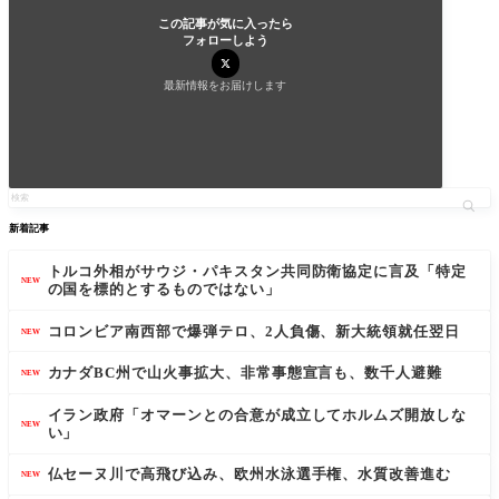
この記事が気に入ったら
フォローしよう
最新情報をお届けします
新着記事
トルコ外相がサウジ・パキスタン共同防衛協定に言及「特定
NEW
の国を標的とするものではない」
コロンビア南西部で爆弾テロ、2人負傷、新大統領就任翌日
NEW
カナダBC州で山火事拡大、非常事態宣言も、数千人避難
NEW
イラン政府「オマーンとの合意が成立してホルムズ開放しな
NEW
い」
仏セーヌ川で高飛び込み、欧州水泳選手権、水質改善進む
NEW