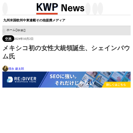




九州
米国
欧州
中東
連載
その他
提携メディア
ホーム
中米

中米
2024年10月2日
メキシコ初の女性大統領誕生、シェインバウ
ム氏
増永 建太郎