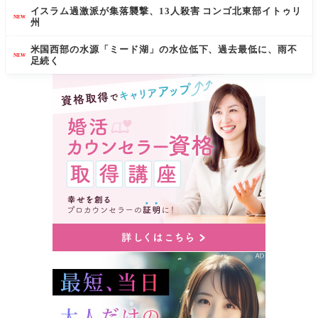
イスラム過激派が集落襲撃、13人殺害 コンゴ北東部イトゥリ
NEW
州
米国西部の水源「ミード湖」の水位低下、過去最低に、雨不
NEW
足続く