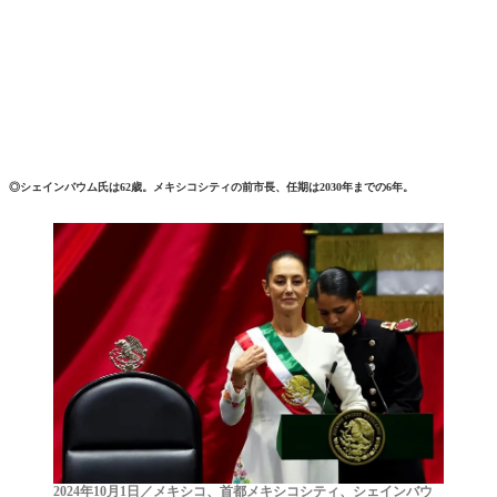
◎シェインバウム氏は62歳。メキシコシティの前市長、任期は2030年までの6年。
2024年10月1日／メキシコ、首都メキシコシティ、シェインバウ