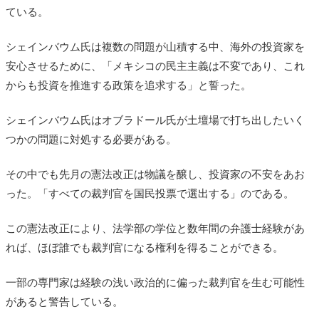
ている。
シェインバウム氏は複数の問題が山積する中、海外の投資家を
安心させるために、「メキシコの民主主義は不変であり、これ
からも投資を推進する政策を追求する」と誓った。
シェインバウム氏はオブラドール氏が土壇場で打ち出したいく
つかの問題に対処する必要がある。
その中でも先月の憲法改正は物議を醸し、投資家の不安をあお
った。
「すべての裁判官を国民投票で選出する」のである。
この憲法改正により、法学部の学位と数年間の弁護士経験があ
れば、ほぼ誰でも裁判官になる権利を得ることができる。
一部の専門家は経験の浅い政治的に偏った裁判官を生む可能性
があると警告している。