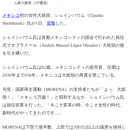
ム新大統領（AP通信）
メキシコ
初の女性大統領、
シェインバウム（Claudia
Sheinbaum）氏が1日、
宣誓
した。
シェインバウム氏は首都メキシコシティの国会で行われた就任
式で
オブラドール
（Andrés Manuel López Obrador）
大統領の後
を引き継いだ。
シェインバウム氏は62歳。メキシコシティの前市長、任期は
2030年までの6年。メキシコは大統領の再選を禁じている。
与党・
国家再生運動（MORENA）の支持者
たちが「よっ、大統
領！」「メキシコ万歳！」と唱和するなか、シェインバウム氏
は就任宣誓を行った。「今こそ変革の時、今こそ女性の時代、
新時代がやってきたのです...」
MORENAは下院で過半数、上院では3分の2以上の議席を保持し