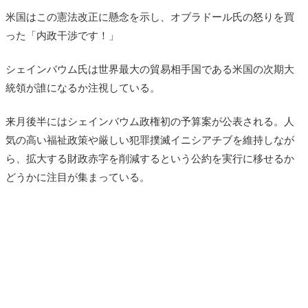
米国はこの憲法改正に懸念を示し、オブラドール氏の怒りを買
った「内政干渉です！」
シェインバウム氏は世界最大の貿易相手国である米国の次期大
統領が誰になるか注視している。
来月後半にはシェインバウム政権初の予算案が公表される。人
気の高い福祉政策や厳しい犯罪撲滅イニシアチブを維持しなが
ら、拡大する財政赤字を削減するという公約を実行に移せるか
どうかに注目が集まっている。