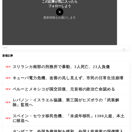
この記事が気に入ったら
フォローしよう
最新情報をお届けします
新着記事
スリランカ南部の刑務所で暴動、3人死亡、23人負傷
NEW
キューバ電力危機、改善の兆し見えず、市民の日常生活崩壊
NEW
ペルーとメキシコが国交回復、元首相の政治亡命認める
NEW
レバノン・イスラエル協議、第三国がヒズボラの「武装解
NEW
除」監視へ
スペイン・セウタ移民危機、「未成年移民」1300人超、本土
NEW
に移送へ
タンザニア、外国為替規制を緩和、外国人投資家の国債購入