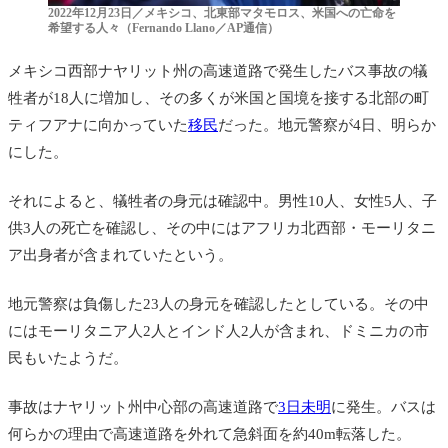
2022年12月23日／メキシコ、北東部マタモロス、米国への亡命を
希望する人々（Fernando Llano／AP通信）
メキシコ
西部ナヤリット州の高速道路で発生したバス事故の犠
牲者が18人に増加し、その多くが米国と国境を接する北部の町
ティフアナに向かっていた
移民
だった。地元警察が4日、明らか
にした。
それによると、犠牲者の身元は確認中。男性10人、女性5人、子
供3人の死亡を確認し、その中にはアフリカ北西部・モーリタニ
ア出身者が含まれていたという。
地元警察は負傷した23人の身元を確認したとしている。その中
にはモーリタニア人2人とインド人2人が含まれ、ドミニカの市
民もいたようだ。
事故はナヤリット州中心部の高速道路で
3日未明
に発生。バスは
何らかの理由で高速道路を外れて急斜面を約40m転落した。