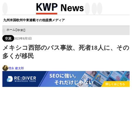




九州
米国
欧州
中東
連載
その他
提携メディア
ホーム
中米

中米
2023年8月5日
メキシコ西部のバス事故、死者18人に、その
多くが移民
増永 建太郎