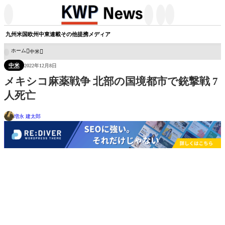




九州
米国
欧州
中東
連載
その他
提携メディア
ホーム
中米

中米
2022年12月8日
メキシコ麻薬戦争 北部の国境都市で銃撃戦 7
人死亡
増永 建太郎