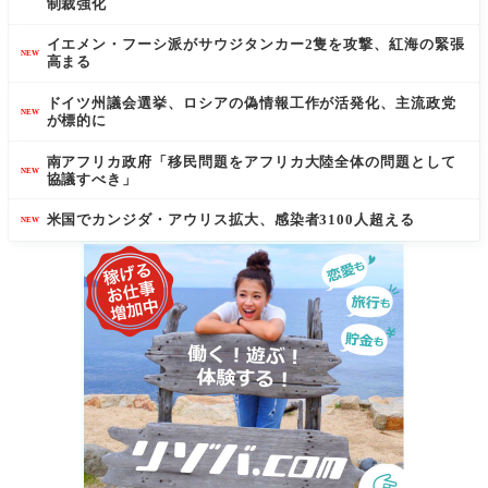
制裁強化
イエメン・フーシ派がサウジタンカー2隻を攻撃、紅海の緊張
NEW
高まる
ドイツ州議会選挙、ロシアの偽情報工作が活発化、主流政党
NEW
が標的に
南アフリカ政府「移民問題をアフリカ大陸全体の問題として
NEW
協議すべき」
米国でカンジダ・アウリス拡大、感染者3100人超える
NEW