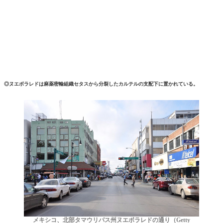
◎ヌエボラレドは麻薬密輸組織セタスから分裂したカルテルの支配下に置かれている。
メキシコ、北部タマウリパス州ヌエボラレドの通り（Getty