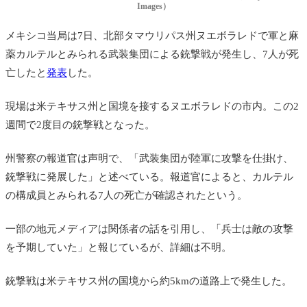
Images）
メキシコ当局は7日、北部タマウリパス州ヌエボラレドで軍と麻
薬カルテルとみられる武装集団による銃撃戦が発生し、7人が死
亡したと
発表
した。
現場は米テキサス州と国境を接するヌエボラレドの市内。この2
週間で2度目の銃撃戦となった。
州警察の報道官は声明で、「武装集団が陸軍に攻撃を仕掛け、
銃撃戦に発展した」と述べている。報道官によると、カルテル
の構成員とみられる7人の死亡が確認されたという。
一部の地元メディアは関係者の話を引用し、「兵士は敵の攻撃
を予期していた」と報じているが、詳細は不明。
銃撃戦は米テキサス州の国境から約5kmの道路上で発生した。