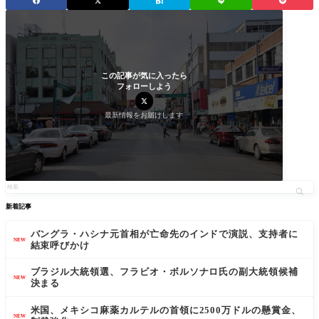
この記事が気に入ったら
フォローしよう
最新情報をお届けします
新着記事
バングラ・ハシナ元首相が亡命先のインドで演説、支持者に
NEW
結束呼びかけ
ブラジル大統領選、フラビオ・ボルソナロ氏の副大統領候補
NEW
決まる
米国、メキシコ麻薬カルテルの首領に2500万ドルの懸賞金、
NEW