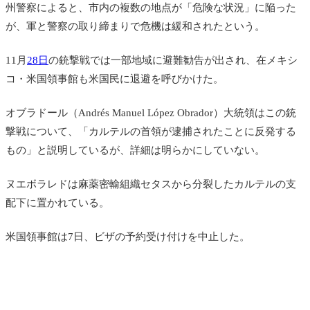
州警察によると、市内の複数の地点が「危険な状況」に陥った
が、軍と警察の取り締まりで危機は緩和されたという。
11月
28日
の銃撃戦では一部地域に避難勧告が出され、
在メキシ
コ・米国領事館も米国民に退避を呼びかけた。
オブラドール（Andrés Manuel López Obrador）大統領はこの銃
撃戦について、「カルテルの首領が逮捕されたことに反発する
もの」と説明しているが、詳細は明らかにしていない。
ヌエボラレドは麻薬密輸組織セタスから分裂したカルテルの支
配下に置かれている。
米国領事館は7日、ビザの予約受け付けを中止した。