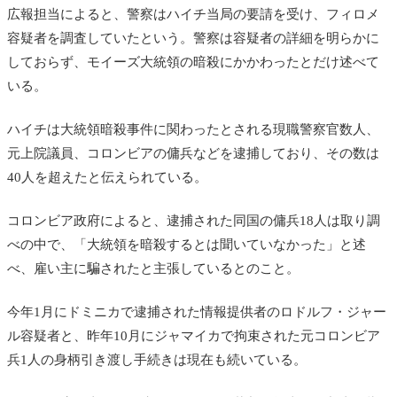
広報担当によると、警察はハイチ当局の要請を受け、フィロメ
容疑者を調査していたという。警察は容疑者の詳細を明らかに
しておらず、モイーズ大統領の暗殺にかかわったとだけ述べて
いる。
ハイチは大統領暗殺事件に関わったとされる現職警察官数人、
元上院議員、コロンビアの傭兵などを逮捕しており、その数は
40人を超えたと伝えられている。
コロンビア政府によると、逮捕された同国の傭兵18人は取り調
べの中で、「大統領を暗殺するとは聞いていなかった」と述
べ、雇い主に騙されたと主張しているとのこと。
今年1月にドミニカで逮捕された情報提供者のロドルフ・ジャー
ル容疑者と、昨年10月にジャマイカで拘束された元コロンビア
兵1人の身柄引き渡し手続きは現在も続いている。