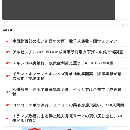
新着記事
中国北西部の広い範囲で大雨、数千人避難＝国営メディア
NEW
アルゼンチン2026年GDP成長率予測引き下げ＝中銀市場調査
NEW
メキシコ中央銀行、政策金利据え置き、6.50％ 26年8月
NEW
イラン・オマーンのホルムズ海峡通航再開案、海運業界が懸
NEW
念示す「実現困難」
欧州熱波、各地で最高気温更新、イタリアは全都市に赤色警
NEW
報
コンゴ・エボラ流行、フェリーの乗客が感染疑い、200人隔離
NEW
トランプ政権による洋上風力発電リースの買い戻し進む、40
NEW
億ドル目前に