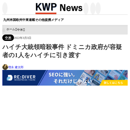




九州
米国
欧州
中東
連載
その他
提携メディア
ホーム
中米

中米
2022年3月3日
ハイチ大統領暗殺事件 ドミニカ政府が容疑
者の1人をハイチに引き渡す
増永 建太郎