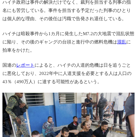
ハイチ政府は事件の解決だけでなく、裁判を担当する判事の指
名にも苦労している。事件を担当する予定だった判事のひとり
は個人的な理由、その後任は汚職で告発され退任している。
ハイチは暗殺事件から1カ月に発生したM7.2の大地震で
混乱状態
に陥り、その後のギャングの台頭と進行中の燃料危機は
混乱
に
拍車をかけた。
国連の
レポート
によると、ハイチの人道的危機は日を追うごと
に悪化しており、2022年中に人道支援を必要とする人は人口の
43％（490万人）に達する可能性があるという。