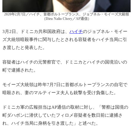
2020年2月7日／ハイチ、首都ポルトープランス、ジョブネル・モイーズ大統領
（Dieu Nalio Chery／AP通信）
3月2日、ドミニカ共和国政府は、
ハイチ
のジョブネル・モイー
ズ大統領暗殺事件に関与したとされる容疑者をハイチ当局に引
き渡したと発表した。
容疑者はハイチの元警察官で、ドミニカとハイチの国境沿いの
町で逮捕された。
モイーズ大統領は昨年7月7日に首都ポルトープランスの自宅で
暗殺され、妻のマルティーヌ夫人も銃撃を受け負傷した。
ドミニカ軍の広報担当はAP通信の取材に対し、「警察は国境の
町ダハボンに潜伏していたフィロメ容疑者を数日前に逮捕さ
れ、ハイチ当局に身柄を引き渡した」と述べた。