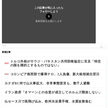
この記事が気に入ったら
フォローしよう
最新情報をお届けします
新着記事
トルコ外相がサウジ・パキスタン共同防衛協定に言及「特定
NEW
の国を標的とするものではない」
コロンビア南西部で爆弾テロ、2人負傷、新大統領就任翌日
NEW
カナダBC州で山火事拡大、非常事態宣言も、数千人避難
イラン政府「オマーンとの合意が成立してホルムズ開放しない」
仏セーヌ川で高飛び込み、欧州水泳選手権、水質改善進む