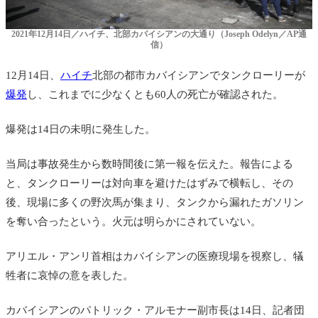
2021年12月14日／ハイチ、北部カパイシアンの大通り（Joseph Odelyn／AP通
信）
12月14日、
ハイチ
北部の都市カバイシアンでタンクローリーが
爆発
し、これまでに少なくとも60人の死亡が確認された。
爆発は14日の未明に発生した。
当局は事故発生から数時間後に第一報を伝えた。報告による
と、タンクローリーは対向車を避けたはずみで横転し、その
後、現場に多くの野次馬が集まり、タンクから漏れたガソリン
を奪い合ったという。火元は明らかにされていない。
アリエル・アンリ首相はカバイシアンの医療現場を視察し、犠
牲者に哀悼の意を表した。
カバイシアンのパトリック・アルモナー副市長は14日、記者団