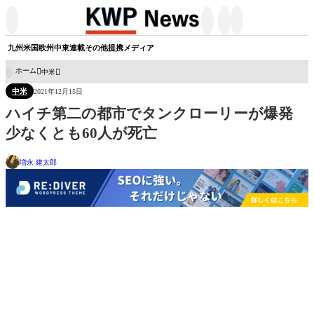




九州
米国
欧州
中東
連載
その他
提携メディア
ホーム
中米

中米
2021年12月15日
ハイチ第二の都市でタンクローリーが爆発
少なくとも60人が死亡
増永 建太郎