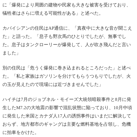
に「爆発により周囲の建物や民家も大きな被害を受けており、
犠牲者はさらに増える可能性がある」と述べた。
カバイシアンの住民はAP通信に、「真夜中に大きな音が聞こえ
た」と語った。「息子も野次馬のひとりでしたが、無事でし
た。息子はタンクローリーが爆発して、人が吹き飛んだと言い
ました」
別の住民は「危うく爆発に巻き込まれるところだった」と述べ
た。「私と家族はガソリンを分けてもらうつもりでしたが、火
の玉が見えたので現場には近づきませんでした」
ハイチは7月のジョブネル・モイーズ大統領暗殺事件と8月に発
生したM7.2の大地震の影響で混乱状態に陥っており、10月中頃
に発生した米国とカナダ人17人の誘拐事件はいまだに解決して
おらず、地方都市のギャングは主要な燃料基地を占領し、危機
に拍車をかけた。