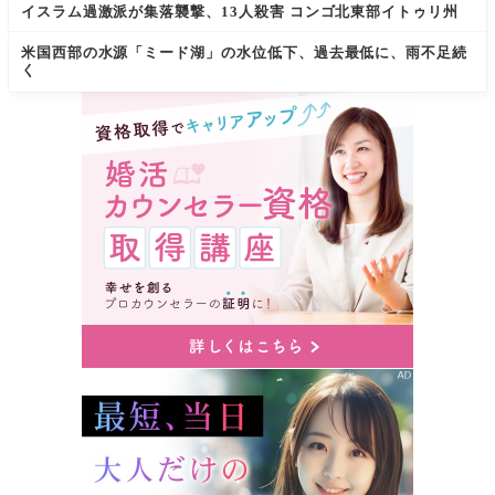
イスラム過激派が集落襲撃、13人殺害 コンゴ北東部イトゥリ州
米国西部の水源「ミード湖」の水位低下、過去最低に、雨不足続
く