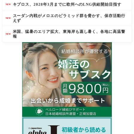
キプロス、2028年3月までに欧州へのLNG供給開始目指す
NEW
スーダン内戦がメロエのピラミッド群を脅かす、保存活動行
NEW
えず
米国、猛暑のエリア拡大、東海岸も蒸し暑く、各地に高温警
NEW
報