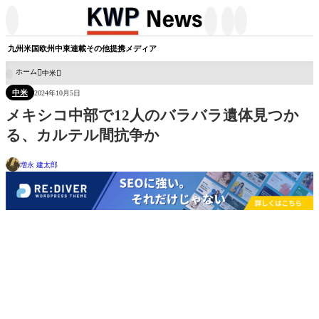




九州
米国
欧州
中東
連載
その他
提携メディア
ホーム
中米

中米
2024年10月5日
メキシコ中部で12人のバラバラ遺体見つか
る、カルテル間抗争か
増永 建太郎