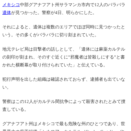
メキシコ
中部グアナフアト州
サラマンカ市内で12人のバラバラ
遺体
が見つかった。警察が4日、明らかにした。
それによると、遺体は複数のエリアでほぼ同時に見つかったと
いう。その多くがバラバラに切り刻まれていた。
地元テレビ局は目撃者の話しとして、「遺体には麻薬カルテル
の刻印が刻まれ、そのすぐ近くに”邪魔者は皆殺しにする”と書
かれた横断幕が取り付けられていた」と伝えている。
犯行声明を出した組織は確認されておらず、逮捕者も出ていな
い。
警察はこの12人がカルテル間抗争によって殺害されたとみて捜
査している。
グアナフアト州はメキシコで最も危険な州のひとつであり、世