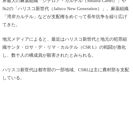
界最大の麻薬組織「シナロア・カルテル（Sinaloa Cartel）」や
№2の「ハリスコ新世代（Jalisco New Generation）」、麻薬組織
「湾岸カルテル」などが支配権をめぐって長年抗争を繰り広げ
てきた。
地元メディアによると、最近はハリスコ新世代と地元の犯罪組
織サンタ・ロサ・デ・リマ・カルテル（CSR L）の戦闘が激化
し、数十人の構成員が殺害されたとみられる。
ハリスコ新世代は都市部の一部地域、CSRLは主に農村部を支配
している。