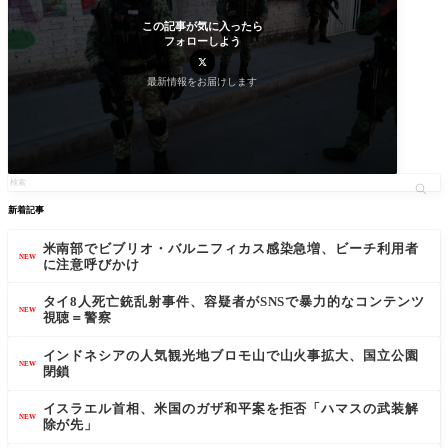
この記事が気に入ったら
フォローしよう
最新情報をお届けします
新着記事
米南部でビブリオ・バルニフィカス感染急増、ビーチ利用者
NEW
に注意呼びかけ
タイ8人死亡銃乱射事件、容疑者がSNSで暴力的なコンテンツ
NEW
視聴＝警察
インドネシアの人気観光地ブロモ山で山火事拡大、国立公園
NEW
閉鎖
イスラエル首相、米国のガザ和平案を拒否「ハマスの武装解
NEW
除が先」