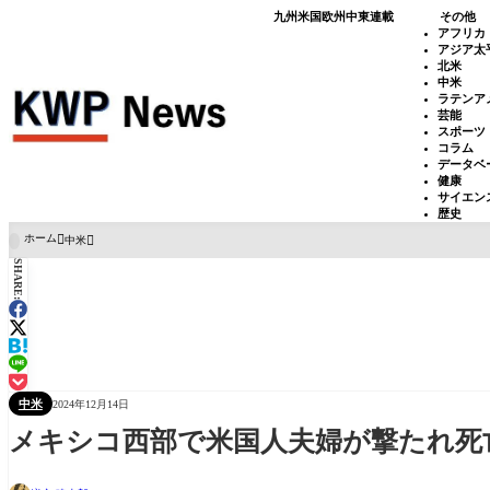
九州
米国
欧州
中東
連載
その他
アフリカ
アジア太
北米
中米
ラテンア
芸能
スポーツ
コラム
データベ
健康
サイエン
歴史
ホーム
中米

SHARE:
中米
2024年12月14日
メキシコ西部で米国人夫婦が撃たれ死