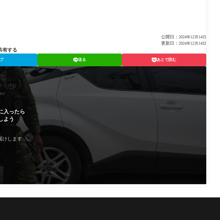
公開日：
2024年12月14日
更新日：
2024年12月14日
共有する
ブ
送る
あとで読む
に入ったら
しよう
届けします