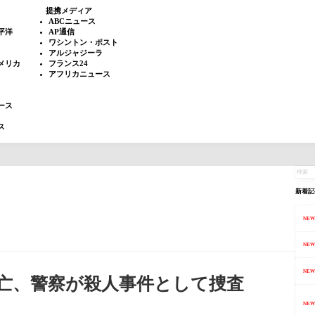
提携メディア
ABCニュース
平洋
AP通信
ワシントン・ポスト
アルジャジーラ
メリカ
フランス24
アフリカニュース
ース
ス
新着記
NEW
NEW
NEW
亡、警察が殺人事件として捜査
NEW