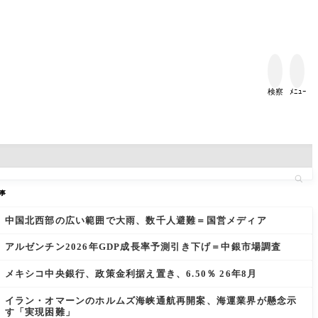


検察
ﾒﾆｭｰ
事
中国北西部の広い範囲で大雨、数千人避難＝国営メディア
アルゼンチン2026年GDP成長率予測引き下げ＝中銀市場調査
メキシコ中央銀行、政策金利据え置き、6.50％ 26年8月
イラン・オマーンのホルムズ海峡通航再開案、海運業界が懸念示
す「実現困難」