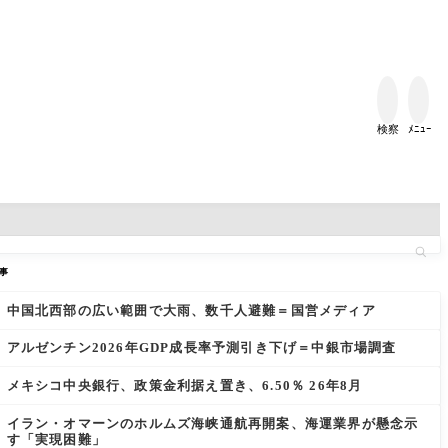


検察
ﾒﾆｭｰ
事
中国北西部の広い範囲で大雨、数千人避難＝国営メディア
アルゼンチン2026年GDP成長率予測引き下げ＝中銀市場調査
メキシコ中央銀行、政策金利据え置き、6.50％ 26年8月
イラン・オマーンのホルムズ海峡通航再開案、海運業界が懸念示
す「実現困難」