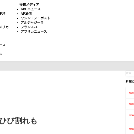
提携メディア
ABCニュース
平洋
AP通信
ワシントン・ポスト
アルジャジーラ
メリカ
フランス24
アフリカニュース
ース
ス
新着記
NEW
NEW
NEW
はひび割れも
NEW