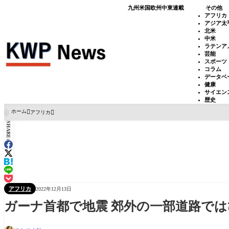
九州
米国
欧州
中東
連載
その他
アフリカ
アジア太
北米
中米
ラテンア
芸能
スポーツ
コラム
データベ
健康
サイエン
歴史
ホーム
アフリカ

SHARE:
アフリカ
2022年12月13日
ガーナ首都で地震 郊外の一部道路で