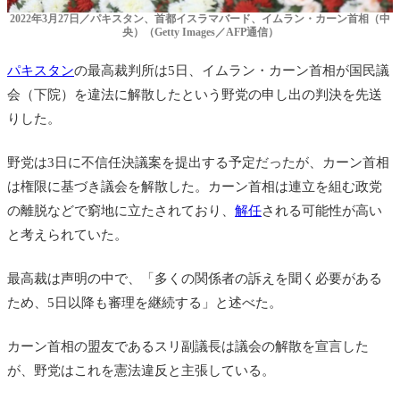
2022年3月27日／パキスタン、首都イスラマバード、イムラン・カーン首相（中
央）（Getty Images／AFP通信）
パキスタン
の最高裁判所は5日、イムラン・カーン首相が国民議
会（下院）を違法に解散したという野党の申し出の判決を先送
りした。
野党は3日に不信任決議案を提出する予定だったが、カーン首相
は権限に基づき議会を解散した。カーン首相は連立を組む政党
の離脱などで窮地に立たされており、
解任
される可能性が高い
と考えられていた。
最高裁は声明の中で、「多くの関係者の訴えを聞く必要がある
ため、5日以降も審理を継続する」と述べた。
カーン首相の盟友であるスリ副議長は議会の解散を宣言した
が、野党はこれを憲法違反と主張している。