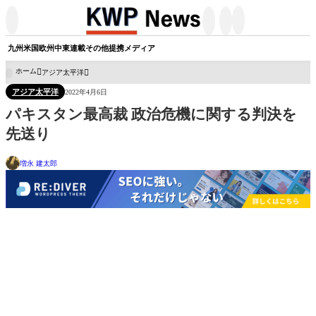




九州
米国
欧州
中東
連載
その他
提携メディア
ホーム
アジア太平洋

アジア太平洋
2022年4月6日
パキスタン最高裁 政治危機に関する判決を
先送り
増永 建太郎