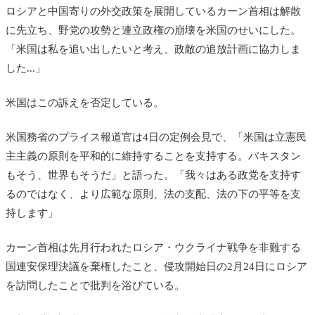
ロシアと中国寄りの外交政策を展開しているカーン首相は解散
に先立ち、野党の攻勢と連立政権の崩壊を米国のせいにした。
「米国は私を追い出したいと考え、政敵の追放計画に協力しま
した...」
米国はこの訴えを否定している。
米国務省のプライス報道官は4日の定例会見で、「米国は立憲民
主主義の原則を平和的に維持することを支持する。パキスタン
もそう、世界もそうだ」と語った。「我々はある政党を支持す
るのではなく、より広範な原則、法の支配、法の下の平等を支
持します」
カーン首相は先月行われたロシア・ウクライナ戦争を非難する
国連安保理決議を棄権したこと、侵攻開始日の2月24日にロシア
を訪問したことで批判を浴びている。