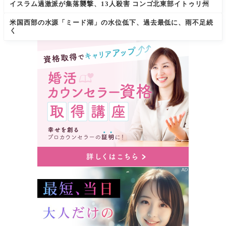
イスラム過激派が集落襲撃、13人殺害 コンゴ北東部イトゥリ州
米国西部の水源「ミード湖」の水位低下、過去最低に、雨不足続
く