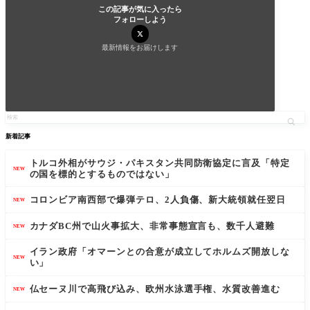
この記事が気に入ったら
フォローしよう
最新情報をお届けします
新着記事
トルコ外相がサウジ・パキスタン共同防衛協定に言及「特定
NEW
の国を標的とするものではない」
コロンビア南西部で爆弾テロ、2人負傷、新大統領就任翌日
NEW
カナダBC州で山火事拡大、非常事態宣言も、数千人避難
NEW
イラン政府「オマーンとの合意が成立してホルムズ開放しな
NEW
い」
仏セーヌ川で高飛び込み、欧州水泳選手権、水質改善進む
NEW