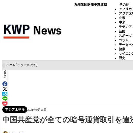
九州
米国
欧州
中東
連載
その他
アフリカ
アジア太
北米
中米
ラテンア
芸能
スポーツ
コラム
データベ
健康
サイエン
歴史
ホーム
アジア太平洋

SHARE:
アジア太平洋
2021年9月25日
中国共産党が全ての暗号通貨取引を違