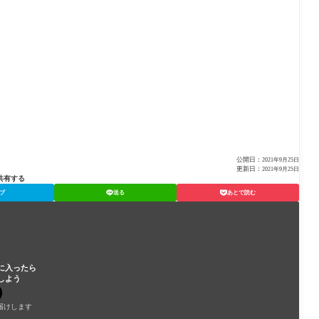
公開日：
2021年9月25日
更新日：
2021年9月25日
共有する
ブ
送る
あとで読む
に入ったら
しよう
届けします