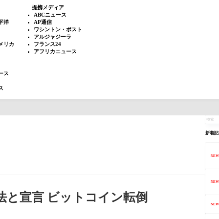
提携メディア
ABCニュース
平洋
AP通信
ワシントン・ポスト
アルジャジーラ
メリカ
フランス24
アフリカニュース
ース
ス
新着記
NEW
NEW
法と宣言 ビットコイン転倒
NEW