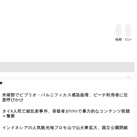


検察
ﾒﾆｭｰ
事
米南部でビブリオ・バルニフィカス感染急増、ビーチ利用者に注
意呼びかけ
タイ8人死亡銃乱射事件、容疑者がSNSで暴力的なコンテンツ視聴
＝警察
インドネシアの人気観光地ブロモ山で山火事拡大、国立公園閉鎖