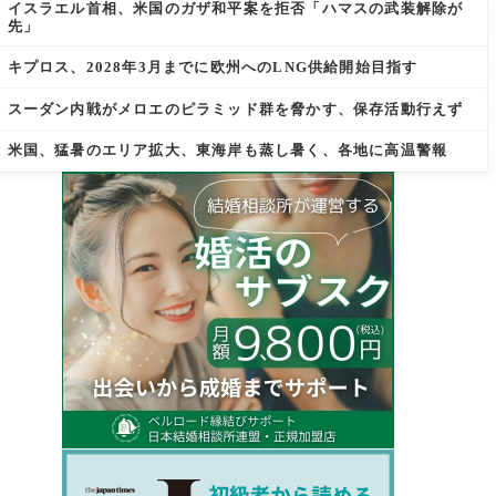
イスラエル首相、米国のガザ和平案を拒否「ハマスの武装解除が
先」
キプロス、2028年3月までに欧州へのLNG供給開始目指す
スーダン内戦がメロエのピラミッド群を脅かす、保存活動行えず
米国、猛暑のエリア拡大、東海岸も蒸し暑く、各地に高温警報