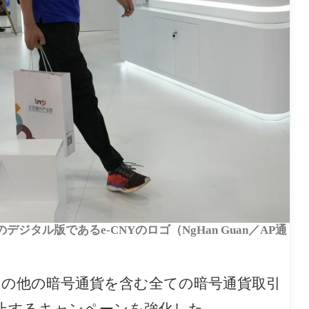
ジタル版であるe-CNYのロゴ（NgHan Guan／AP通
）
の他の暗号通貨を含む全ての暗号通貨取引
止するキャンペーンを強化した。