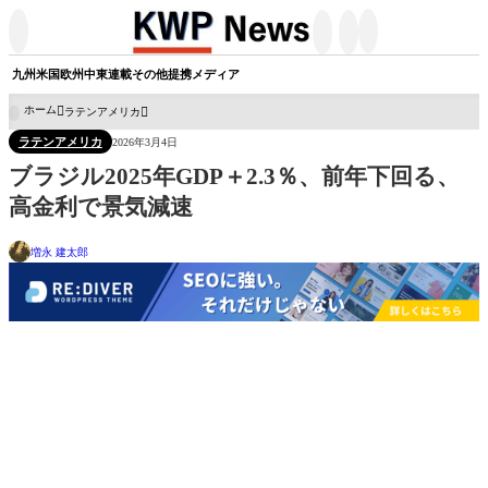




九州
米国
欧州
中東
連載
その他
提携メディア
ホーム
ラテンアメリカ

ラテンアメリカ
2026年3月4日
ブラジル2025年GDP＋2.3％、前年下回る、
高金利で景気減速
増永 建太郎