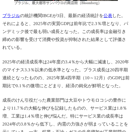
ブラジル、最大都市サンパウロの商店街（Bloomberg）
ブラジル
の統計機関IBGEが3日、最新の経済統計を
公表
した。
それによると、2025年の実質GDPは前年比で2.3％増となり、パ
ンデミック後で最も弱い成長となった。この成長率は金融引き
締めの影響を受けて消費や投資が抑制された結果として評価さ
れている。
2025年の経済成長率は24年度の3.4％から大幅に減速し、2020年
のマイナス3.3％以来の低水準となった。プラス成長は20四半期
連続となったものの、2025年第4四半期（10～12月）のGDPは前
期比で0.1％の微増にとどまり、経済の鈍化が鮮明となった。
成長のけん引役だった農業部門は大豆やトウモロコシの豊作に
より11.7％の大幅な伸びを記録したものの、サービス業は1.8％
増、工業は1.4％増と伸び悩んだ。特にサービス業の成長率は
2024年の3.8％から低下し、内需の力強さが弱まっていることを