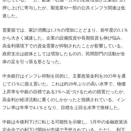
示している。一方、鉱業・石油・ガスの生産増加が工業部門の
押し上げに寄与したが、製造業や一部の公共インフラ関連は低
迷した。
需要面では、家計消費は1.3％の増加にとどまり、前年度の5.1％
から大きく減速した。企業の設備投資や長期投資も伸び悩み、
高金利環境下での資金需要が抑制されたことが影響している。
政府支出は総体としては増加したものの、民間部門の活動が全
体の足を引っ張る形となった。
中央銀行はインフレ抑制を目的に、主要政策金利を2025年を通
じて15％に据え置いた。これは約20年ぶりの高い水準で、物価
上昇率を中銀の目標である3％へ近づけるための措置だったが、
高金利が経済活動に重くのしかかったと指摘されている。イン
フレ率は年率で4.1％となり、目標を上回る水準で推移した。
中銀は今後利下げに転じる可能性を示唆し、3月中の金融政策決
定会合での利下げ開始が市場で予想されている。ただし、利下