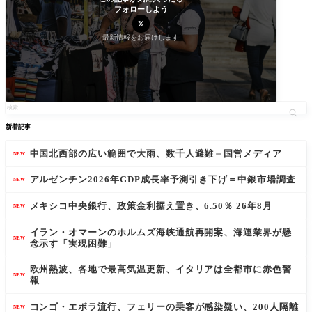
フォローしよう
最新情報をお届けします
新着記事
中国北西部の広い範囲で大雨、数千人避難＝国営メディア
NEW
アルゼンチン2026年GDP成長率予測引き下げ＝中銀市場調査
NEW
メキシコ中央銀行、政策金利据え置き、6.50％ 26年8月
NEW
イラン・オマーンのホルムズ海峡通航再開案、海運業界が懸
NEW
念示す「実現困難」
欧州熱波、各地で最高気温更新、イタリアは全都市に赤色警
NEW
報
コンゴ・エボラ流行、フェリーの乗客が感染疑い、200人隔離
NEW