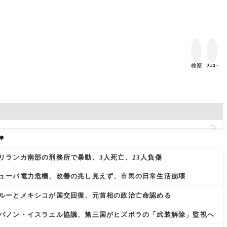


検察
ﾒﾆｭｰ
事
リランカ南部の刑務所で暴動、3人死亡、23人負傷
ューバ電力危機、改善の兆し見えず、市民の日常生活崩壊
ルーとメキシコが国交回復、元首相の政治亡命認める
バノン・イスラエル協議、第三国がヒズボラの「武装解除」監視へ