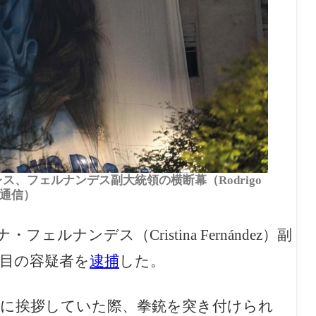
ス、フェルナンデス副大統領の横断幕（Rodrigo
P通信）
フェルナンデス（Cristina Fernández）副
人目の容疑者を
逮捕
した。
者に挨拶していた際、拳銃を突き付けられ