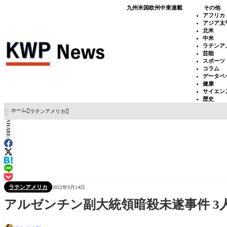
九州
米国
欧州
中東
連載
その他
アフリカ
アジア太
北米
中米
ラテンア
芸能
スポーツ
コラム
データベ
健康
サイエン
歴史
ホーム
ラテンアメリカ

SHARE:
ラテンアメリカ
2022年9月14日
アルゼンチン副大統領暗殺未遂事件 3