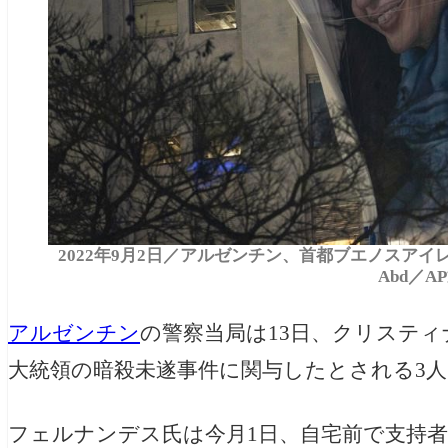
2022年9月2日／アルゼンチン、首都ブエノスアイレ
Abd／A
アルゼンチン
の警察当局は13日、
クリスティナ・
大統領の暗殺未遂事件に関与したとされる3
フェルナンデス氏は今月
1日
、自宅前で支持