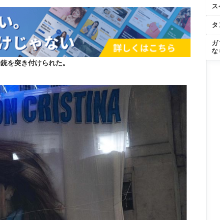
ス
タ
ガ
な
拳銃を突き付けられた。