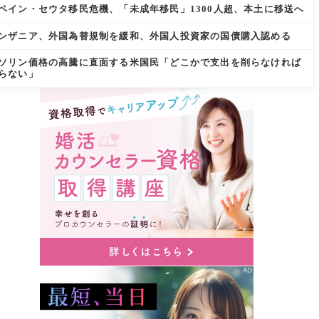
ペイン・セウタ移民危機、「未成年移民」1300人超、本土に移送へ
ンザニア、外国為替規制を緩和、外国人投資家の国債購入認める
ソリン価格の高騰に直面する米国民「どこかで支出を削らなければ
らない」