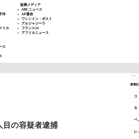
提携メディア
ABCニュース
平洋
AP通信
ワシントン・ポスト
アルジャジーラ
メリカ
フランス24
アフリカニュース
ース
ス
新着記
ス
キ
ペ
人目の容疑者逮捕
レ