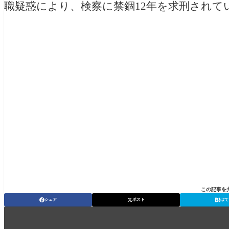
職疑惑により、検察に禁錮12年を求刑されて
この記事を
シェア
ポスト
はて