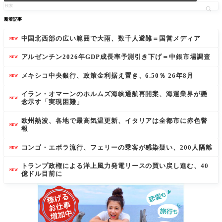
新着記事
中国北西部の広い範囲で大雨、数千人避難＝国営メディア
NEW
アルゼンチン2026年GDP成長率予測引き下げ＝中銀市場調査
NEW
メキシコ中央銀行、政策金利据え置き、6.50％ 26年8月
NEW
イラン・オマーンのホルムズ海峡通航再開案、海運業界が懸
NEW
念示す「実現困難」
欧州熱波、各地で最高気温更新、イタリアは全都市に赤色警
NEW
報
コンゴ・エボラ流行、フェリーの乗客が感染疑い、200人隔離
NEW
トランプ政権による洋上風力発電リースの買い戻し進む、40
NEW
億ドル目前に