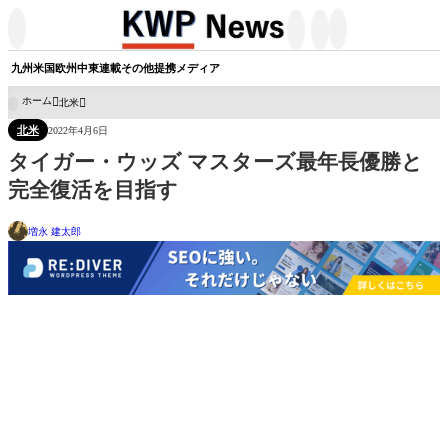




九州
米国
欧州
中東
連載
その他
提携メディア
ホーム
北米

北米
2022年4月6日
タイガー・ウッズ マスターズ最年長優勝と
完全復活を目指す
増永 建太郎