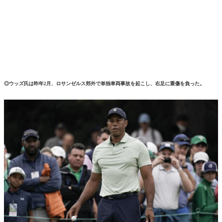
◎ウッズ氏は昨年2月、ロサンゼルス郊外で単独車両事故を起こし、右足に重傷を負った。