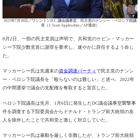
2021年7月30日／ワシントンD.C.議会議事堂、民主党のナンシー・ペロシ下院議
長（J. Scott Applewhite／AP通信）
8月2日、一部の民主党員は声明で、共和党のケビン・マッカー
シー下院少数党首に謝罪を要求し、速やかに辞任するよう命じ
た。
マッカーシー氏は先週末の
資金調達パーティ
で民主党のナンシ
ー・ペロシ下院議長を「殴らないのは難しい」と述べ、2022年
の中間選挙で議会の支配権を奪取すると宣言した。
ペロシ下院議長は先月、1月6日に発生したDC議会議事堂襲撃事
件を調査する下院委員会からドナルド・トランプ前大統領の友
人を除外したことで共和党と激しく対立していた。
マッカーシー氏は暴動を厳しく非難したが、トランプ前大統領