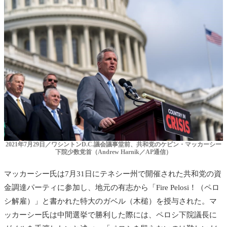
2021年7月29日／ワシントンD.C.議会議事堂前、共和党のケビン・マッカーシー
下院少数党首（Andrew Harnik／AP通信）
マッカーシー氏は7月31日にテネシー州で開催された共和党の資
金調達パーティに参加し、地元の有志から「Fire Pelosi！（ペロ
シ解雇）」と書かれた特大のガベル（木槌）を授与された。
マ
ッカーシー氏は中間選挙で勝利した際には、ペロシ下院議長に