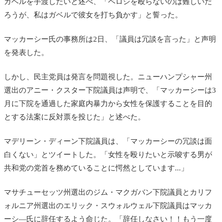
ガベルを手渡したいと述べ、「ペロシを殴らないのは難しいだ
ろうが、私はガベルで彼女を打ち負かす」と誓った。
マッカーシー氏の事務所は2日、「議員は冗談を言った」と声明
を発表した。
しかし、民主党員は発言を問題視した。ニューハンプシャー州
選出のアニー・クスター下院議員は声明で、「マッカーシーは3
月に下院を通過した家庭内暴力から女性を保護することを目的
とする法案に反対票を投じた」と述べた。
マデリーン・ディーン下院議員は、「マッカーシーの冗談は面
白くない」とツイートした。「女性を殴りたいと示唆する男が
共和党の党首を務めていることに愕然としています...」
マサチューセッツ州選出のジム・マクガバン下院議員とカリフ
ォルニア州選出のエリック・スウォルウェル下院議員はマッカ
ーシ―氏に辞任するよう命じた。「辞任しなさい！！もう一度