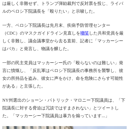
は厳しく非難せず、トランプ弾劾裁判で反対票を投じ、ライバ
ルのペロシ下院議長を「殴りたい」と示唆した。
一方、ペロシ下院議長は先月末、疾病予防管理センター
（CDC）のマスクガイドライン見直しを
嘲笑
した共和党員を厳
しく非難し、議会議事堂から去る直前、記者に「マッカーシー
はバカ」と発言し、物議を醸した。
一部の民主党員はマッカーシー氏の「殴らないのは難しい」発
言に憤慨し、「反乱軍はペロシ下院議長の事務所を襲撃し、彼
女の所持品を盗み、彼女に声をかけ、命を危険にさらす可能性
がある」と主張した。
NY州選出のショーン・パトリック・マロニー下院議員は、「下
院議長に対する脅迫は冗談ではすまされない」とツイートし
た。「マッカーシー下院議員は暴力を煽っています...」