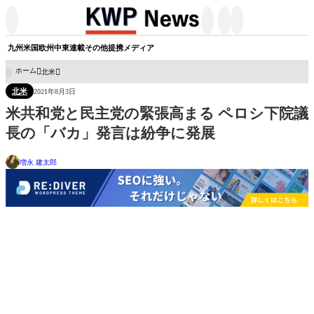




九州
米国
欧州
中東
連載
その他
提携メディア
ホーム
北米

北米
2021年8月3日
米共和党と民主党の緊張高まる ペロシ下院議
長の「バカ」発言は紛争に発展
増永 建太郎