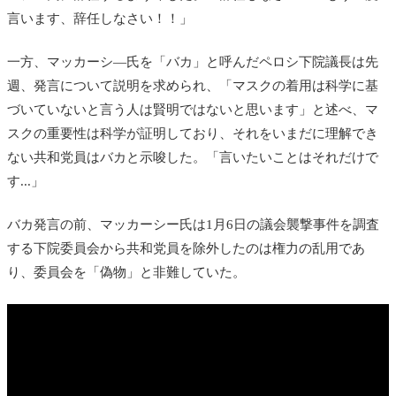
言います、辞任しなさい！！」
一方、マッカーシ―氏を「バカ」と呼んだペロシ下院議長は先
週、発言について説明を求められ、「マスクの着用は科学に基
づいていないと言う人は賢明ではないと思います」と述べ、マ
スクの重要性は科学が証明しており、それをいまだに理解でき
ない共和党員はバカと示唆した。「言いたいことはそれだけで
す...」
バカ発言の前、マッカーシー氏は1月6日の議会襲撃事件を調査
する下院委員会から共和党員を除外したのは権力の乱用であ
り、委員会を「偽物」と非難していた。