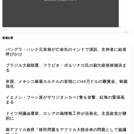
新着記事
バングラ・ハシナ元首相が亡命先のインドで演説、支持者に結束
呼びかけ
ブラジル大統領選、フラビオ・ボルソナロ氏の副大統領候補決ま
る
米国、メキシコ麻薬カルテルの首領に2500万ドルの懸賞金、制裁
強化
イエメン・フーシ派がサウジタンカー2隻を攻撃、紅海の緊張高
まる
ドイツ州議会選挙、ロシアの偽情報工作が活発化、主流政党が標
的に
南アフリカ政府「移民問題をアフリカ大陸全体の問題として協議