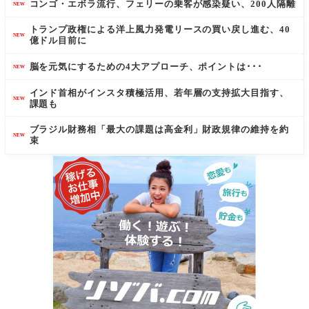
コンゴ・エボラ流行、フェリーの乗客が感染疑い、200人隔離
NEW
トランプ政権による洋上風力発電リースの買い戻し進む、40
NEW
億ドル目前に
脳を元気にするための4大アプローチ、ポイントは･･･
NEW
インド首相がインスタ積極活用、若年層の支持拡大目指す、
NEW
課題も
ブラジル財務相「最大の課題は高金利」財政規律の維持を約
NEW
束