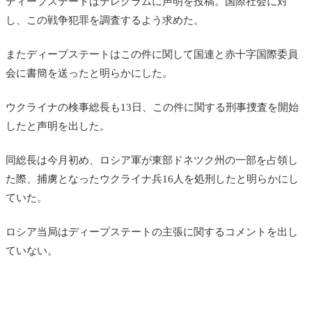
ディープステートはテレグラムに声明を投稿。国際社会に対
し、この戦争犯罪を調査するよう求めた。
またディープステートはこの件に関して国連と赤十字国際委員
会に書簡を送ったと明らかにした。
ウクライナの検事総長も13日、この件に関する刑事捜査を開始
したと声明を出した。
同総長は今月初め、ロシア軍が東部ドネツク州の一部を占領し
た際、捕虜となったウクライナ兵16人を処刑したと明らかにし
ていた。
ロシア当局はディープステートの主張に関するコメントを出し
ていない。