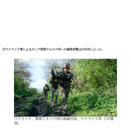
◎ウクライナ軍によるロシア西部クルスク州への越境攻撃は69日目に入った。
ウクライナ、東部ドネツク州の前線付近、ウクライナ兵（AP通
信）