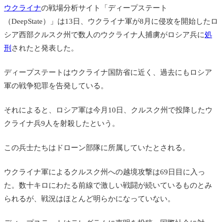
ウクライナ
の戦場分析サイト「ディープステート
（DeepState）」は13日、
ウクライナ軍が8月に侵攻を開始したロ
シア西部クルスク州で数人のウクライナ人
捕虜
がロシア兵に
処
刑
されたと発表した。
ディープステートはウクライナ国防省に近く、過去にもロシア
軍の戦争犯罪を告発している。
それによると、ロシア軍は今月10日、クルスク州で投降したウ
クライナ兵9人を射殺したという。
この兵士たちはドローン部隊に所属していたとされる。
ウクライナ軍によるクルスク州への越境攻撃は69日目に入っ
た。数十キロにわたる前線で激しい戦闘が続いているものとみ
られるが、戦況はほとんど明らかになっていない。