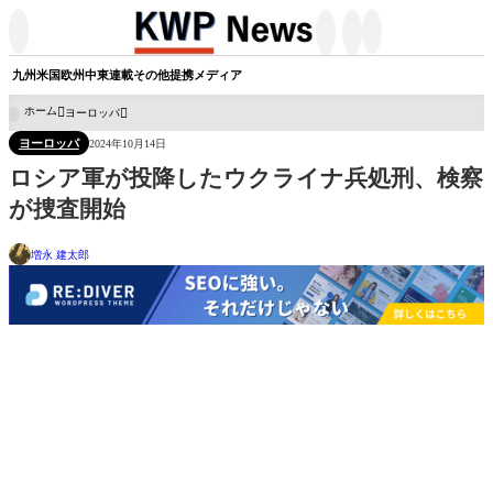




九州
米国
欧州
中東
連載
その他
提携メディア
ホーム
ヨーロッパ

ヨーロッパ
2024年10月14日
ロシア軍が投降したウクライナ兵処刑、検察
が捜査開始
増永 建太郎