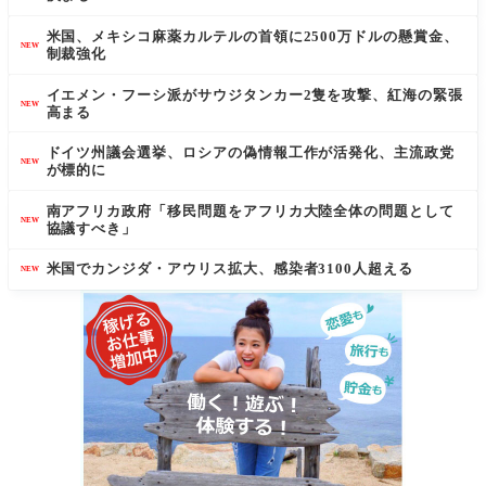
米国、メキシコ麻薬カルテルの首領に2500万ドルの懸賞金、
NEW
制裁強化
イエメン・フーシ派がサウジタンカー2隻を攻撃、紅海の緊張
NEW
高まる
ドイツ州議会選挙、ロシアの偽情報工作が活発化、主流政党
NEW
が標的に
南アフリカ政府「移民問題をアフリカ大陸全体の問題として
NEW
協議すべき」
米国でカンジダ・アウリス拡大、感染者3100人超える
NEW