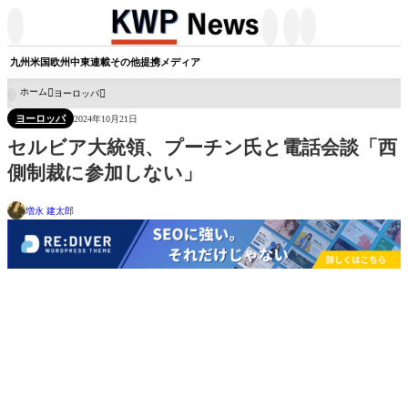




九州
米国
欧州
中東
連載
その他
提携メディア
ホーム
ヨーロッパ

ヨーロッパ
2024年10月21日
セルビア大統領、プーチン氏と電話会談「西
側制裁に参加しない」
増永 建太郎