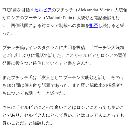
EU加盟を目指す
セルビア
の
ブチッチ
（Aleksandar Vucic）
大統領
がロシアのプーチン（Vladimir Putin）大統領と電話会談を行
い、西側諸国による対ロシア制裁への参加を
拒否
し続けると誓
った。
ブチッチ氏はインスタグラムに声明を投稿。「プーチン大統領
と2年以上ぶりに電話で話した。これがセルビアとロシアの関係
発展に役立つと確信している」と書き込んだ。
またブチッチ氏は「友人としてプーチン大統領と話し、そのう
ち10分間は個人的な話題であった。また弱い親欧米の指導者た
ちについても話した」と述べた。
さらに「
セルビアにとって良いことはロシアにとっても良いこ
とであり、セルビア人にとって良いことはロシア人にとっても
良いことだ」と強調した。