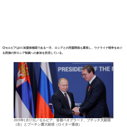
◎セルビアはEU加盟候補国である一方、ロシアとの同盟関係も重視し、ウクライナ戦争をめぐ
る西側の対ロシア制裁への参加を拒否している。
2019年1月17日／セルビア、首都ベオグラード、ブチッチ大統領
（右）とプーチン露大統領（ロイター通信）