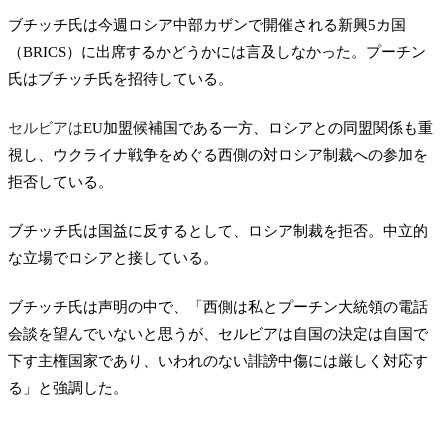
ブチッチ氏は今週ロシア中部カザンで開催される
新興5カ国
（
BRICS
）に出席するかどうかには言及しなかった。プーチン
氏はブチッチ氏を招待している。
セルビアは
EU加盟候補国である一方、
ロシアとの同盟関係も重
視し、
ウクライナ戦争を
めぐる西側の対ロシア制裁への参加を
拒否している。
ブチッチ氏は国益に反するとして、ロシア制裁を拒否。中立的
な立場でロシアと接している。
ブチッチ氏は声明の中で、「西側は私とプーチン大統領の電話
会談を望んでいないと思うが、セルビアは自国の決定は自国で
下す主権国家であり、いわれのない誹謗中傷には厳しく対応す
る」と強調した。