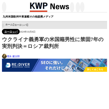




九州
米国
欧州
中東
連載
その他
提携メディア
ホーム
ヨーロッパ

ヨーロッパ
2024年10月8日
ウクライナ義勇軍の米国籍男性に禁固7年の
実刑判決＝ロシア裁判所
増永 建太郎