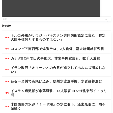
新着記事
トルコ外相がサウジ・パキスタン共同防衛協定に言及「特定
NEW
の国を標的とするものではない」
コロンビア南西部で爆弾テロ、2人負傷、新大統領就任翌日
NEW
カナダBC州で山火事拡大、非常事態宣言も、数千人避難
NEW
イラン政府「オマーンとの合意が成立してホルムズ開放しな
NEW
い」
仏セーヌ川で高飛び込み、欧州水泳選手権、水質改善進む
NEW
イスラム過激派が集落襲撃、13人殺害 コンゴ北東部イトゥリ
NEW
州
米国西部の水源「ミード湖」の水位低下、過去最低に、雨不
NEW
足続く