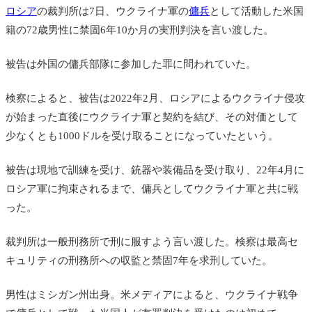
ロシア
の裁判所は7日、
ウクライナ軍の
傭兵
として活動した米国
籍の72歳男性に禁固6年10か月の実刑判決を言い渡した。
被告は外国の傭兵部隊に参加した罪に問われていた。
検察によると、被告は2022年2月、ロシアによるウクライナ侵攻
が始まった直後にウクライナ軍と契約を結び、その対価として
少なくとも1000ドルを受け取ることになっていたという。
被告は現地で訓練を受け、銃器や装備品を受け取り、22年4月に
ロシア軍に拘束されるまで、傭兵としてウクライナ軍と共に戦
った。
裁判所は一般刑務所で刑に服すよう言い渡した。検察は最高セ
キュリティの刑務所への収監と禁固7年を求刑していた。
男性はミシガン州出身。米メディアによると、ウクライナ戦争