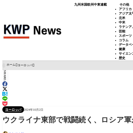
九州
米国
欧州
中東
連載
その他
アフリカ
アジア太
北米
中米
ラテンア
芸能
スポーツ
コラム
データベ
健康
サイエン
歴史
ホーム
ヨーロッパ

SHARE:
ヨーロッパ
2024年10月2日
ウクライナ東部で戦闘続く、ロシア軍