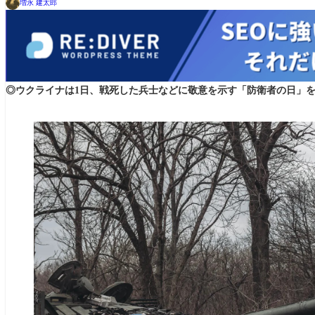
増永 建太郎
◎ウクライナは1日、戦死した兵士などに敬意を示す「防衛者の日」