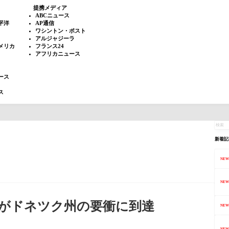
提携メディア
ABCニュース
平洋
AP通信
ワシントン・ポスト
アルジャジーラ
メリカ
フランス24
アフリカニュース
ース
ス
新着記
NEW
NEW
がドネツク州の要衝に到達
NEW
NEW