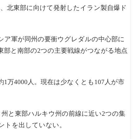
部、北東部に向けて発射したイラン製自爆ド
。
シア軍が同
州の要衝ウグレダルの中心部に
東部と南部の2つの主要戦線がつながる地点
万4000人。現在は少なくとも107人が市
ク州と東部ハルキウ州の前線に近い2つの集
ントを出していない。