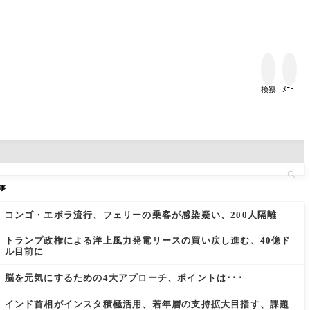


検察
ﾒﾆｭｰ
事
コンゴ・エボラ流行、フェリーの乗客が感染疑い、200人隔離
トランプ政権による洋上風力発電リースの買い戻し進む、40億ド
ル目前に
脳を元気にするための4大アプローチ、ポイントは･･･
インド首相がインスタ積極活用、若年層の支持拡大目指す、課題