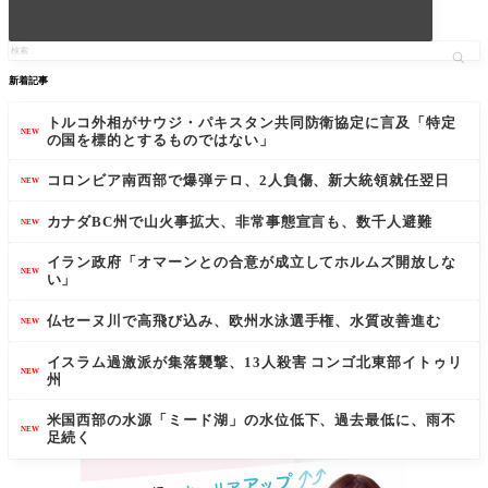
新着記事
トルコ外相がサウジ・パキスタン共同防衛協定に言及「特定
NEW
の国を標的とするものではない」
コロンビア南西部で爆弾テロ、2人負傷、新大統領就任翌日
NEW
カナダBC州で山火事拡大、非常事態宣言も、数千人避難
NEW
イラン政府「オマーンとの合意が成立してホルムズ開放しな
NEW
い」
仏セーヌ川で高飛び込み、欧州水泳選手権、水質改善進む
NEW
イスラム過激派が集落襲撃、13人殺害 コンゴ北東部イトゥリ
NEW
州
米国西部の水源「ミード湖」の水位低下、過去最低に、雨不
NEW
足続く