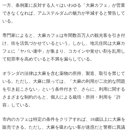
一方、条例案に反対する人々はいわゆる「大麻カフェ」が営業
できなくなれば、アムステルダムの魅力が半減すると警告して
いる。
専門家によると、大麻カフェは年間数百万人の観光客を引き付
け、街を活気づかせているという。しかし、地元住民は大麻カ
フェに「ヤバい連中」が集まり、コカインや覚せい剤を乱用し
て犯罪率を高めていると不満を漏らしている。
オランダの法律は大麻を含む薬物の所持、製造、取引を禁じて
いる。ただし、大麻に限っては、「大麻の利用が二次的な問題
を引き起こさない」という条件付きで、さらに、利用に関する
さまざまな制約のもと、個人による栽培・所持・利用を「許
容」している。
市内のカフェは特定の条件をクリアすれば、18歳以上に大麻を
販売できる。ただし、大麻を吸わない客が迷惑だと警察に異議