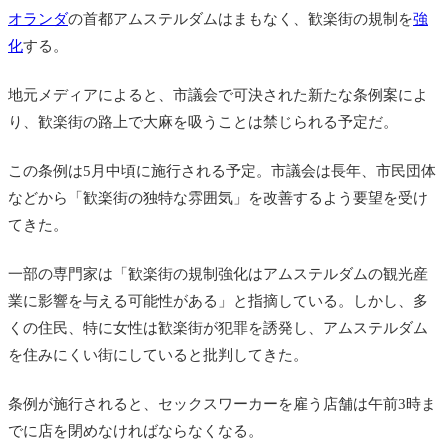
オランダ
の首都アムステルダムはまもなく、歓楽街の規制を
強
化
する。
地元メディアによると、市議会で可決された新たな条例案によ
り、歓楽街の路上で大麻を吸うことは禁じられる予定だ。
この条例は5月中頃に施行される予定。市議会は長年、市民団体
などから「歓楽街の独特な雰囲気」を改善するよう要望を受け
てきた。
一部の専門家は「歓楽街の規制強化はアムステルダムの観光産
業に影響を与える可能性がある」と指摘している。しかし、多
くの住民、特に女性は歓楽街が犯罪を誘発し、アムステルダム
を住みにくい街にしていると批判してきた。
条例が施行されると、セックスワーカーを雇う店舗は午前3時ま
でに店を閉めなければならなくなる。