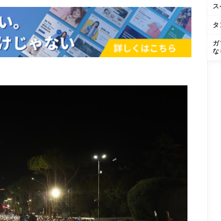
ス
タ
ガ
な
。