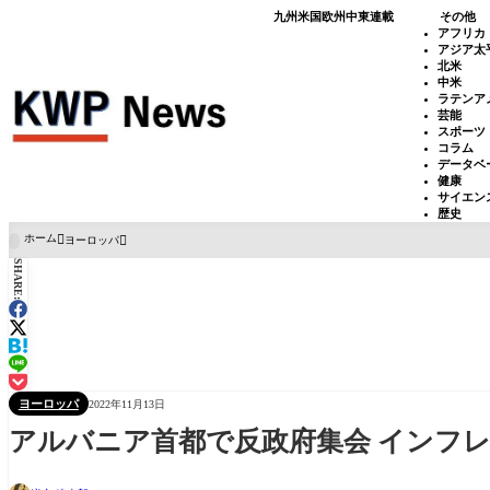
九州
米国
欧州
中東
連載
その他
アフリカ
アジア太
北米
中米
ラテンア
芸能
スポーツ
コラム
データベ
健康
サイエン
歴史
ホーム
ヨーロッパ

SHARE:
ヨーロッパ
2022年11月13日
アルバニア首都で反政府集会 インフ