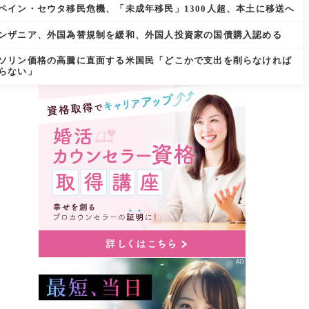
ペイン・セウタ移民危機、「未成年移民」1300人超、本土に移送へ
ンザニア、外国為替規制を緩和、外国人投資家の国債購入認める
ソリン価格の高騰に直面する米国民「どこかで支出を削らなければ
らない」