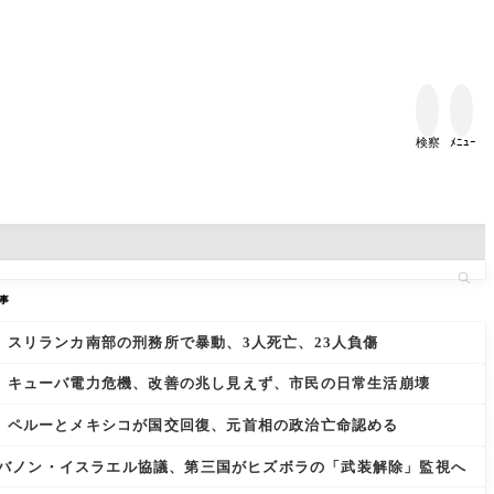


検察
ﾒﾆｭｰ
事
スリランカ南部の刑務所で暴動、3人死亡、23人負傷
キューバ電力危機、改善の兆し見えず、市民の日常生活崩壊
ペルーとメキシコが国交回復、元首相の政治亡命認める
バノン・イスラエル協議、第三国がヒズボラの「武装解除」監視へ