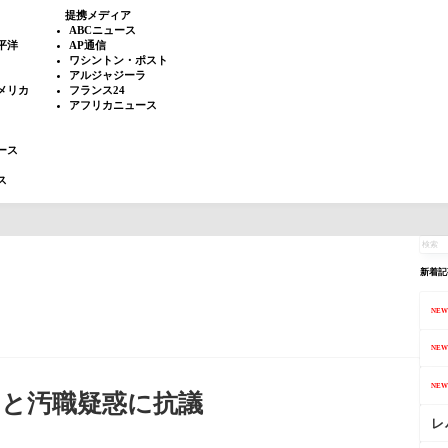
提携メディア
ABCニュース
平洋
AP通信
ワシントン・ポスト
アルジャジーラ
メリカ
フランス24
アフリカニュース
ース
ス
新着記
NEW
NEW
NEW
レと汚職疑惑に抗議
レ