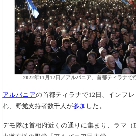
2022年11月12日／アルバニア、首都ティラナで行わ
アルバニア
の首都ティラナで12日、インフ
れ、野党支持者数千人が
参加
した。
デモ隊は首相府近くの通りに集まり、
ラマ（E