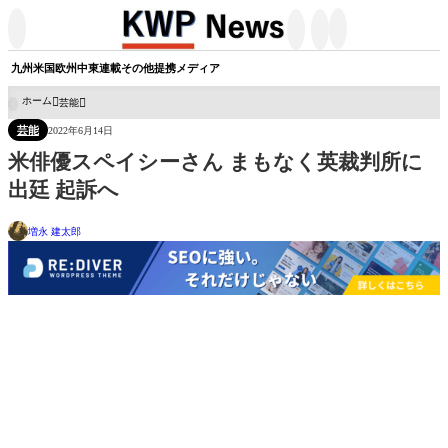




九州
米国
欧州
中東
連載
その他
提携メディア
ホーム
芸能

芸能
2022年6月14日
米俳優スペイシーさん まもなく英裁判所に
出廷 起訴へ
増永 建太郎