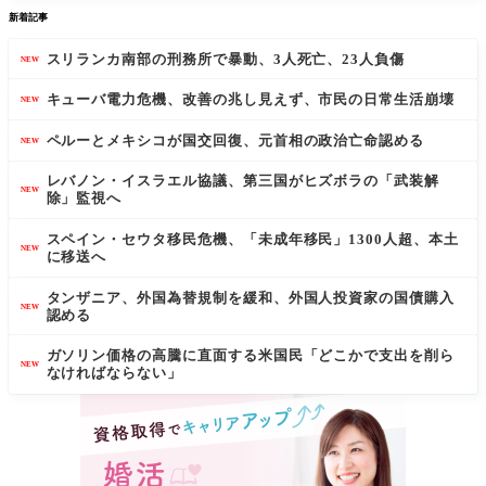
新着記事
スリランカ南部の刑務所で暴動、3人死亡、23人負傷
NEW
キューバ電力危機、改善の兆し見えず、市民の日常生活崩壊
NEW
ペルーとメキシコが国交回復、元首相の政治亡命認める
NEW
レバノン・イスラエル協議、第三国がヒズボラの「武装解
NEW
除」監視へ
スペイン・セウタ移民危機、「未成年移民」1300人超、本土
NEW
に移送へ
タンザニア、外国為替規制を緩和、外国人投資家の国債購入
NEW
認める
ガソリン価格の高騰に直面する米国民「どこかで支出を削ら
NEW
なければならない」