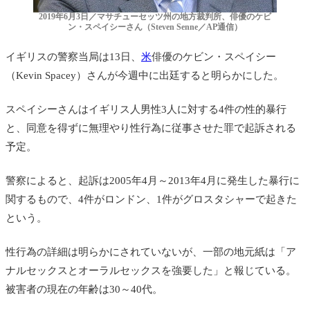
2019年6月3日／マサチューセッツ州の地方裁判所、俳優のケビ
ン・スペイシーさん（Steven Senne／AP通信）
イギリスの警察当局は13日、
米
俳優のケビン・スペイシー
（Kevin Spacey）さんが今週中に出廷すると明らかにした。
スペイシーさんはイギリス人男性3人に対する4件の性的暴行
と、同意を得ずに無理やり性行為に従事させた罪で起訴される
予定。
警察によると、起訴は2005年4月～2013年4月に発生した暴行に
関するもので、4件がロンドン、1件がグロスタシャーで起きた
という。
性行為の詳細は明らかにされていないが、一部の地元紙は「ア
ナルセックスとオーラルセックスを強要した」と報じている。
被害者の現在の年齢は30～40代。