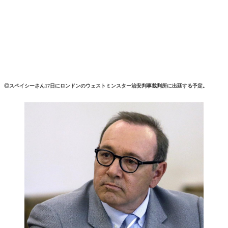
◎スペイシーさん17日にロンドンのウェストミンスター治安判事裁判所に出廷する予定。