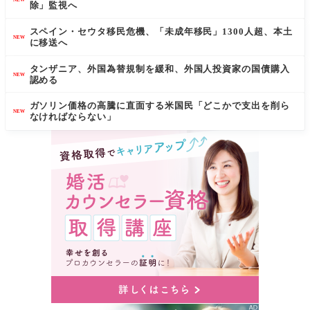
除」監視へ
スペイン・セウタ移民危機、「未成年移民」1300人超、本土
NEW
に移送へ
タンザニア、外国為替規制を緩和、外国人投資家の国債購入
NEW
認める
ガソリン価格の高騰に直面する米国民「どこかで支出を削ら
NEW
なければならない」