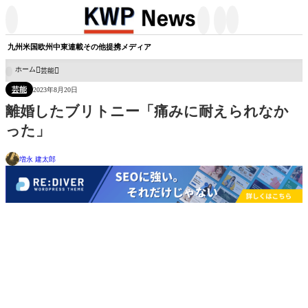




九州
米国
欧州
中東
連載
その他
提携メディア
ホーム
芸能

芸能
2023年8月20日
離婚したブリトニー「痛みに耐えられなか
った」
増永 建太郎