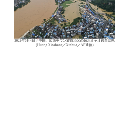
2022年6月4日／中国、広西チワン族自治区の融水ミャオ族自治県
（Huang Xiaobang／Xinhua／AP通信）