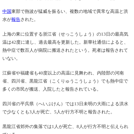
中国
東部で熱波が猛威を振るい、複数の地域で異常な高温と洪
水が
報告
された。
上海の東に位置する浙江省（せっこうしょう）の13日の最高気
温は42度に達し、過去最高を更新した。新華社通信によると、
熱中症で数百人が病院に搬送されたという。死者は報告されて
いない。
江蘇省や福建省も40度以上の高温に見舞われ、内陸部の河南
省、四川省、黒龍江省（こくりゅうこうしょう）でも熱中症で
多くの市民が搬送、入院したと報告されている。
四川省の平呉県（へいぶけん）では13日未明の大雨による洪水
で少なくとも3人が死亡、5人が行方不明と報告された。
黒龍江省郊外の集落では1人が死亡、8人が行方不明と伝えられ