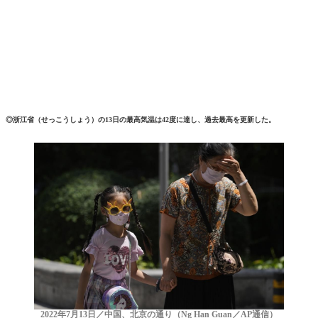
◎浙江省（せっこうしょう）の13日の最高気温は42度に達し、過去最高を更新した。
2022年7月13日／中国、北京の通り（Ng Han Guan／AP通信）