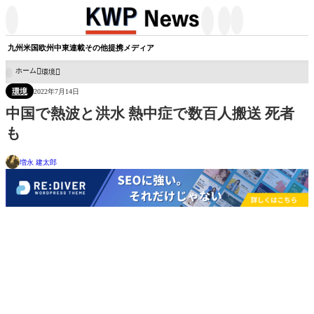




九州
米国
欧州
中東
連載
その他
提携メディア
ホーム
環境

環境
2022年7月14日
中国で熱波と洪水 熱中症で数百人搬送 死者
も
増永 建太郎