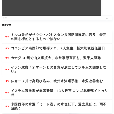
新着記事
トルコ外相がサウジ・パキスタン共同防衛協定に言及「特定
NEW
の国を標的とするものではない」
コロンビア南西部で爆弾テロ、2人負傷、新大統領就任翌日
NEW
カナダBC州で山火事拡大、非常事態宣言も、数千人避難
NEW
イラン政府「オマーンとの合意が成立してホルムズ開放しな
NEW
い」
仏セーヌ川で高飛び込み、欧州水泳選手権、水質改善進む
NEW
イスラム過激派が集落襲撃、13人殺害 コンゴ北東部イトゥリ
NEW
州
米国西部の水源「ミード湖」の水位低下、過去最低に、雨不
NEW
足続く