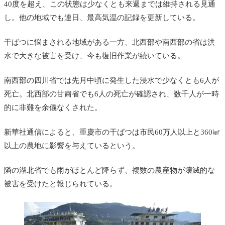
40度を超え、この状態は少なくとも来週までは維持される見通
し。他の地域でも連日、最高気温の記録を更新している。
干ばつに悩まされる地域がある一方、北西部や南西部の省は洪
水で大きな被害を受け、今も復旧作業が続いている。
南西部の四川省では先月中頃に発生した浸水で少なくとも6人が
死亡。北西部の甘粛省でも6人の死亡が確認され、数千人が一時
的に非難を余儀なくされた。
新華社通信によると、重慶市の干ばつは市民60万人以上と360㎢
以上の農地に影響を与えているという。
隣の湖北省でも雨がほとんど降らず、複数の農産物が壊滅的な
被害を受けたと報じられている。