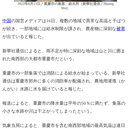
2022年8月13日／重慶市の集落、給水所（新華社通信／Huang
Wei）
中国
の国営メディアは16日、複数の地域で異常な高温と干ばつ
が続き、一部地域には給水制限が課され、農産物に深刻な
被害
が出ていると報じた。
新華社通信によると、雨不足が特に深刻な地域は山と川に囲ま
れた南西部の大都市重慶市だという。
重慶市の一部集落では消防による給水が始まっている。新華社
通信は重慶市郊外に多くの消防車が配備され、農地用灌漑（か
んがい）水路に水を届けていると報じた。
報道によると、重慶市の降水量は平年の50％に満たず、集落の
小さな水路や川は干上がってしまったという。
気象当局によると、重慶市を含む南西部地域の最高気温は連日