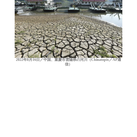
2022年8月16日／中国、重慶市雲陽県の河川（Chinatopix／AP通
信）