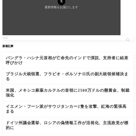
最新情報をお届けします
新着記事
バングラ・ハシナ元首相が亡命先のインドで演説、支持者に結束
呼びかけ
ブラジル大統領選、フラビオ・ボルソナロ氏の副大統領候補決ま
る
米国、メキシコ麻薬カルテルの首領に2500万ドルの懸賞金、制裁
強化
イエメン・フーシ派がサウジタンカー2隻を攻撃、紅海の緊張高
まる
ドイツ州議会選挙、ロシアの偽情報工作が活発化、主流政党が標
的に