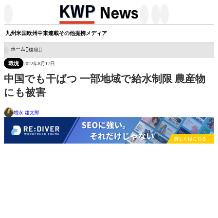




九州
米国
欧州
中東
連載
その他
提携メディア
ホーム
環境

環境
2022年8月17日
中国でも干ばつ 一部地域で給水制限 農産物
にも被害
増永 建太郎